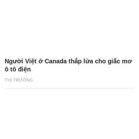
Người Việt ở Canada thắp lửa cho giấc mơ
ô tô điện
THỊ TRƯỜNG