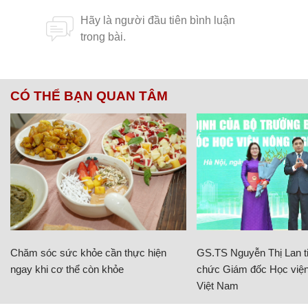
CÓ THỂ BẠN QUAN TÂM
Chăm sóc sức khỏe cần thực hiện
GS.TS Nguyễn Thị Lan ti
ngay khi cơ thể còn khỏe
chức Giám đốc Học viện
Việt Nam