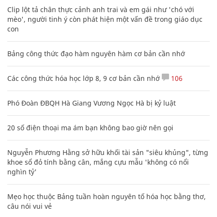
Clip lột tả chân thực cảnh anh trai và em gái như 'chó với
mèo', người tinh ý còn phát hiện một vấn đề trong giáo dục
con
Bảng công thức đạo hàm nguyên hàm cơ bản cần nhớ
Các công thức hóa học lớp 8, 9 cơ bản cần nhớ
106
Phó Đoàn ĐBQH Hà Giang Vương Ngọc Hà bị kỷ luật
20 số điện thoại ma ám bạn không bao giờ nên gọi
Nguyễn Phương Hằng sở hữu khối tài sản "siêu khủng", từng
khoe sổ đỏ tính bằng cân, mắng cựu mẫu 'không có nổi
nghìn tỷ'
Mẹo học thuộc Bảng tuần hoàn nguyên tố hóa học bằng thơ,
câu nói vui vẻ