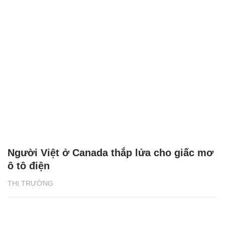
Người Việt ở Canada thắp lửa cho giấc mơ
ô tô điện
THỊ TRƯỜNG