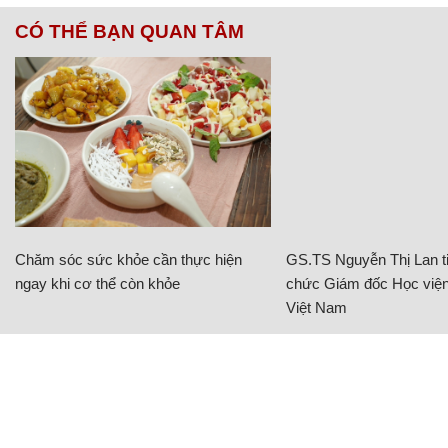
CÓ THỂ BẠN QUAN TÂM
Chăm sóc sức khỏe cần thực hiện
GS.TS Nguyễn Thị Lan ti
ngay khi cơ thể còn khỏe
chức Giám đốc Học viện
Việt Nam