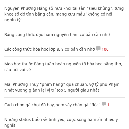
Nguyễn Phương Hằng sở hữu khối tài sản "siêu khủng", từng
khoe sổ đỏ tính bằng cân, mắng cựu mẫu 'không có nổi
nghìn tỷ'
Bảng công thức đạo hàm nguyên hàm cơ bản cần nhớ
Các công thức hóa học lớp 8, 9 cơ bản cần nhớ
106
Mẹo học thuộc Bảng tuần hoàn nguyên tố hóa học bằng thơ,
câu nói vui vẻ
Mai Phương Thúy "phím hàng" quá chuẩn, vợ tỷ phú Phạm
Nhật Vượng giành lại vị trí top 5 người giàu nhất
Cách chọn gà chọi đá hay, xem vảy chân gà "độc"
1
Những status buồn về tình yêu, cuộc sống hàm ẩn nhiều ý
nghĩa