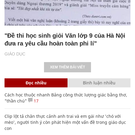
"Đề thi học sinh giỏi Văn lớp 9 của Hà Nội
đưa ra yêu cầu hoàn toàn phi lí"
GIÁO DỤC
XEM THÊM BÀI VIẾT
Đọc nhiều
Bình luận nhiều
Cách học thuộc nhanh Bảng công thức lượng giác bằng thơ,
"thần chú"
17
Clip lột tả chân thực cảnh anh trai và em gái như 'chó với
mèo', người tinh ý còn phát hiện một vấn đề trong giáo dục
con