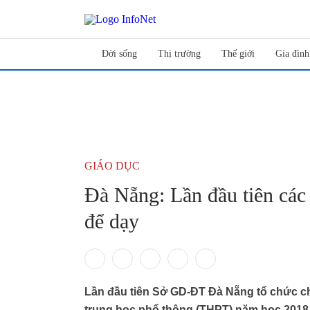
Đời sống
Thị trường
Thế giới
Gia đình
GIÁO DỤC
Đà Nẵng: Lần đầu tiên các 
để dạy
Lần đầu tiên Sở GD-ĐT Đà Nẵng tổ chức cho
trung học phổ thông (THPT) năm học 2018 