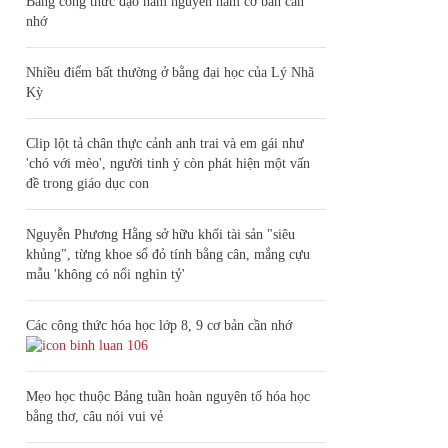
Bảng công thức đạo hàm nguyên hàm cơ bản cần
nhớ
Nhiều điểm bất thường ở bằng đại học của Lý Nhã
Kỳ
Clip lột tả chân thực cảnh anh trai và em gái như
'chó với mèo', người tinh ý còn phát hiện một vấn
đề trong giáo dục con
Nguyễn Phương Hằng sở hữu khối tài sản "siêu
khủng", từng khoe sổ đỏ tính bằng cân, mắng cựu
mẫu 'không có nổi nghìn tỷ'
Các công thức hóa học lớp 8, 9 cơ bản cần nhớ
106
Mẹo học thuộc Bảng tuần hoàn nguyên tố hóa học
bằng thơ, câu nói vui vẻ