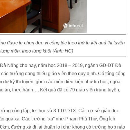
g được tự chọn đơn vị công tác theo thứ tự kết quả thi tuyển
 từng môn, theo từng khối (Ảnh: HC)
Đà Nẵng cho hay, năm học 2018 – 2019, ngành GD-ĐT Đà
 các trường đang thiếu giáo viên theo quy định. Có tổng cộng
 dự kỳ thi tuyển, gồm các môn điều kiện như tin học, ngoại
o án, thực hành…. Kết quả đã có 79 giáo viên trúng tuyển,
rường công lập, tư thục và 3 TTGDTX. Các cơ sở giáo dục
ào quá xa. Các trường “xa” như Phạm Phú Thứ, Ông Ích
20km, đường xá đi lại thuận lợi chứ không có trường hợp nào