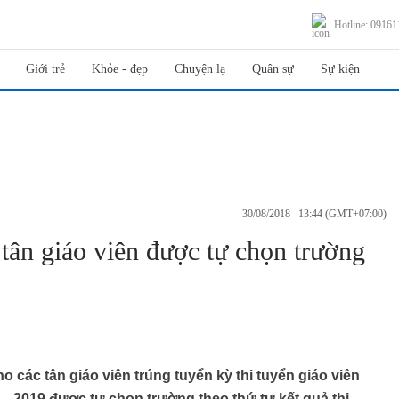
Hotline: 0916
Giới trẻ
Khỏe - đẹp
Chuyện lạ
Quân sự
Sự kiện
30/08/2018 13:44 (GMT+07:00)
tân giáo viên được tự chọn trường
 các tân giáo viên trúng tuyển kỳ thi tuyển giáo viên
– 2019 được tự chọn trường theo thứ tự kết quả thi