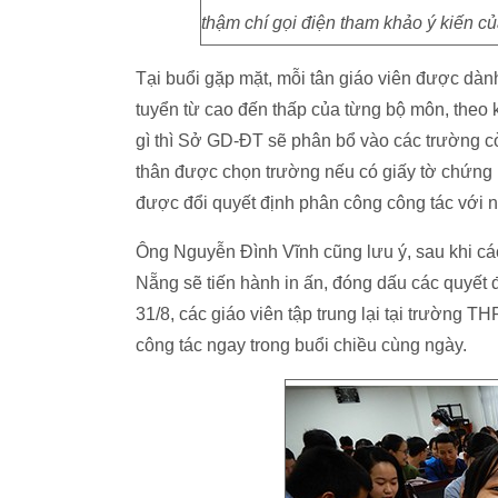
thậm chí gọi điện tham khảo ý kiến củ
Tại buổi gặp mặt, mỗi tân giáo viên được dành
tuyển từ cao đến thấp của từng bộ môn, theo 
gì thì Sở GD-ĐT sẽ phân bổ vào các trường cò
thân được chọn trường nếu có giấy tờ chứng 
được đổi quyết định phân công công tác với 
Ông Nguyễn Đình Vĩnh cũng lưu ý, sau khi cá
Nẵng sẽ tiến hành in ấn, đóng dấu các quyết 
31/8, các giáo viên tập trung lại tại trường
công tác ngay trong buổi chiều cùng ngày.