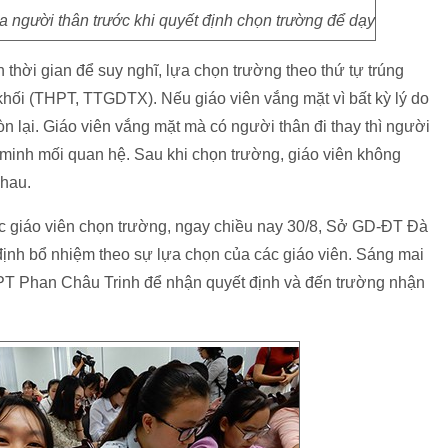
a người thân trước khi quyết định chọn trường để dạy
 thời gian để suy nghĩ, lựa chọn trường theo thứ tự trúng
khối (THPT, TTGDTX). Nếu giáo viên vắng mặt vì bất kỳ lý do
n lại. Giáo viên vắng mặt mà có người thân đi thay thì người
minh mối quan hệ. Sau khi chọn trường, giáo viên không
nhau.
c giáo viên chọn trường, ngay chiều nay 30/8, Sở GD-ĐT Đà
định bổ nhiệm theo sự lựa chọn của các giáo viên. Sáng mai
 THPT Phan Châu Trinh để nhận quyết định và đến trường nhận