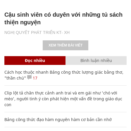
Cậu sinh viên có duyên với những tủ sách
thiện nguyện
NGHỊ QUYẾT PHÁT TRIỂN KT- XH
XEM THÊM BÀI VIẾT
Đọc nhiều
Bình luận nhiều
Cách học thuộc nhanh Bảng công thức lượng giác bằng thơ,
"thần chú"
17
Clip lột tả chân thực cảnh anh trai và em gái như 'chó với
mèo', người tinh ý còn phát hiện một vấn đề trong giáo dục
con
Bảng công thức đạo hàm nguyên hàm cơ bản cần nhớ