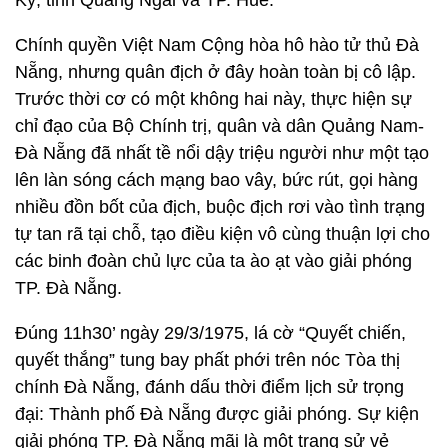
Kỳ, tỉnh Quảng Ngãi và TP. Huế.
Chính quyền Việt Nam Cộng hòa hô hào tử thủ Đà
Nẵng, nhưng quân địch ở đây hoàn toàn bị cô lập.
Trước thời cơ có một không hai này, thực hiện sự
chỉ đạo của Bộ Chính trị, quân và dân Quảng Nam-
Đà Nẵng đã nhất tề nổi dậy triệu người như một tạo
lên làn sóng cách mạng bao vây, bức rút, gọi hàng
nhiều đồn bốt của địch, buộc địch rơi vào tình trạng
tự tan rã tại chỗ, tạo điều kiện vô cùng thuận lợi cho
các binh đoàn chủ lực của ta ào ạt vào giải phóng
TP. Đà Nẵng.
Đúng 11h30’ ngày 29/3/1975, lá cờ “Quyết chiến,
quyết thắng” tung bay phất phới trên nóc Tòa thị
chính Đà Nẵng, đánh dấu thời điểm lịch sử trọng
đại: Thành phố Đà Nẵng được giải phóng. Sự kiện
giải phóng TP. Đà Nẵng mãi là một trang sử vẻ