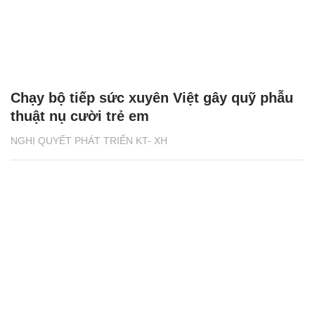
Chạy bộ tiếp sức xuyên Việt gây quỹ phẫu
thuật nụ cười trẻ em
NGHỊ QUYẾT PHÁT TRIỂN KT- XH