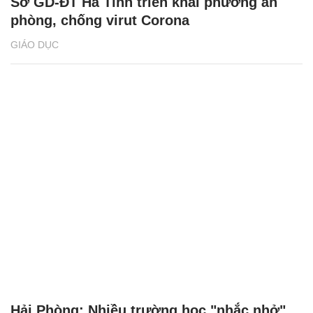
Sở GD-ĐT Hà Tĩnh triển khai phương án
phòng, chống virut Corona
GIÁO DỤC
Hải Phòng: Nhiều trường học "nhắc nhở"