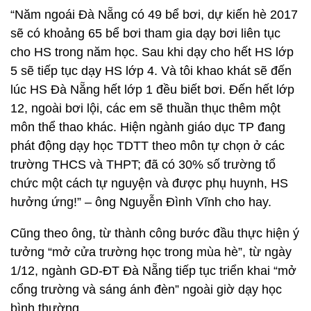
“Năm ngoái Đà Nẵng có 49 bể bơi, dự kiến hè 2017
sẽ có khoảng 65 bể bơi tham gia dạy bơi liên tục
cho HS trong năm học. Sau khi dạy cho hết HS lớp
5 sẽ tiếp tục dạy HS lớp 4. Và tôi khao khát sẽ đến
lúc HS Đà Nẵng hết lớp 1 đều biết bơi. Đến hết lớp
12, ngoài bơi lội, các em sẽ thuần thục thêm một
môn thể thao khác. Hiện ngành giáo dục TP đang
phát động dạy học TDTT theo môn tự chọn ở các
trường THCS và THPT; đã có 30% số trường tổ
chức một cách tự nguyện và được phụ huynh, HS
hưởng ứng!” – ông Nguyễn Đình Vĩnh cho hay.
Cũng theo ông, từ thành công bước đầu thực hiện ý
tưởng “mở cửa trường học trong mùa hè”, từ ngày
1/12, ngành GD-ĐT Đà Nẵng tiếp tục triển khai “mở
cổng trường và sáng ánh đèn” ngoài giờ dạy học
bình thường.