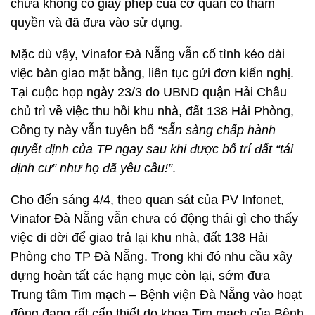
chữa không có giấy phép của cơ quan có thẩm
quyền và đã đưa vào sử dụng.
Mặc dù vậy, Vinafor Đà Nẵng vẫn cố tình kéo dài
việc bàn giao mặt bằng, liên tục gửi đơn kiến nghị.
Tại cuộc họp ngày 23/3 do UBND quận Hải Châu
chủ trì về việc thu hồi khu nhà, đất 138 Hải Phòng,
Công ty này vẫn tuyên bố
“sẵn sàng chấp hành
quyết định của TP ngay sau khi được bố trí đất “tái
định cư” như họ đã yêu cầu!”
.
Cho đến sáng 4/4, theo quan sát của PV Infonet,
Vinafor Đà Nẵng vẫn chưa có động thái gì cho thấy
việc di dời để giao trả lại khu nhà, đất 138 Hải
Phòng cho TP Đà Nẵng. Trong khi đó nhu cầu xây
dựng hoàn tất các hạng mục còn lại, sớm đưa
Trung tâm Tim mạch – Bệnh viện Đà Nẵng vào hoạt
động đang rất cấp thiết do khoa Tim mạch của Bệnh