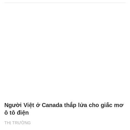
Người Việt ở Canada thắp lửa cho giấc mơ
ô tô điện
THỊ TRƯỜNG