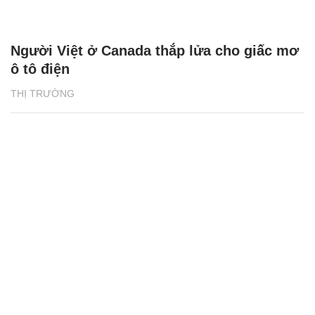
Người Việt ở Canada thắp lửa cho giấc mơ
ô tô điện
THỊ TRƯỜNG