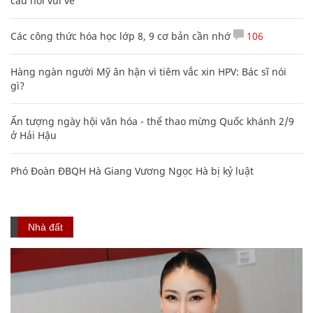
câu nói vui vẻ
Các công thức hóa học lớp 8, 9 cơ bản cần nhớ
106
Hàng ngàn người Mỹ ân hận vì tiêm vắc xin HPV: Bác sĩ nói
gì?
Ấn tượng ngày hội văn hóa - thể thao mừng Quốc khánh 2/9
ở Hải Hậu
Phó Đoàn ĐBQH Hà Giang Vương Ngọc Hà bị kỷ luật
Nhà đất