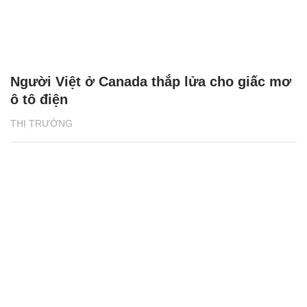
Người Việt ở Canada thắp lửa cho giấc mơ
ô tô điện
THỊ TRƯỜNG