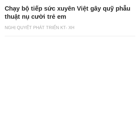
Chạy bộ tiếp sức xuyên Việt gây quỹ phẫu
thuật nụ cười trẻ em
NGHỊ QUYẾT PHÁT TRIỂN KT- XH