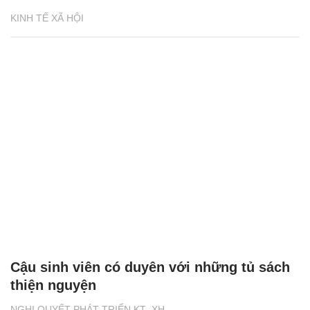
KINH TẾ XÃ HỘI
Cậu sinh viên có duyên với những tủ sách
thiện nguyện
NGHỊ QUYẾT PHÁT TRIỂN KT- XH