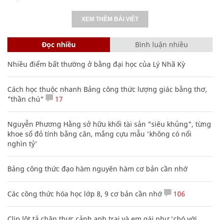
XEM THÊM BÀI VIẾT
Đọc nhiều
Bình luận nhiều
Nhiều điểm bất thường ở bằng đại học của Lý Nhã Kỳ
Cách học thuộc nhanh Bảng công thức lượng giác bằng thơ,
"thần chú"
17
Nguyễn Phương Hằng sở hữu khối tài sản "siêu khủng", từng
khoe sổ đỏ tính bằng cân, mắng cựu mẫu 'không có nổi
nghìn tỷ'
Bảng công thức đạo hàm nguyên hàm cơ bản cần nhớ
Các công thức hóa học lớp 8, 9 cơ bản cần nhớ
106
Clip lột tả chân thực cảnh anh trai và em gái như 'chó với