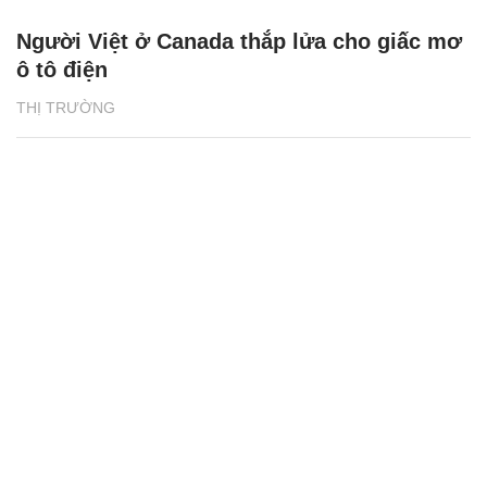
Người Việt ở Canada thắp lửa cho giấc mơ
ô tô điện
THỊ TRƯỜNG