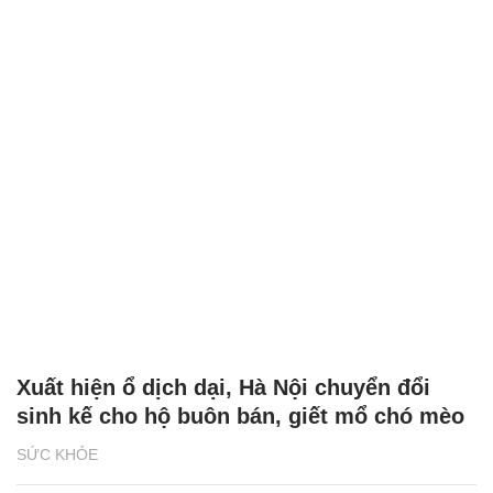
Xuất hiện ổ dịch dại, Hà Nội chuyển đổi
sinh kế cho hộ buôn bán, giết mổ chó mèo
SỨC KHỎE