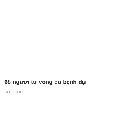
68 người tử vong do bệnh dại
SỨC KHỎE