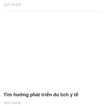
SỨC KHỎE
Tìm hướng phát triển du lịch y tế
SỨC KHỎE