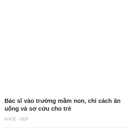
Bác sĩ vào trường mầm non, chỉ cách ăn
uống và sơ cứu cho trẻ
KHỎE - ĐẸP