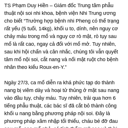
TS Phạm Duy Hiền – Giám đốc Trung tâm phẫu
thuật nội soi nhi khoa, bệnh viện Nhi Trung ương
cho biết “Trường hợp bệnh nhi Pheng có thể trạng
rất yếu (5 tuổi, 14kg), khối u to, dính, nên nguy cơ
chảy máu trong mổ và nguy cơ rò mật, rò tụy sau
mổ là rất cao, ngay cả đối với mổ mở. Tuy nhiên,
sau khi hội chẩn và cân nhắc, chúng tôi vẫn quyết
tâm mổ nội soi, cắt nang và nối mật ruột cho bệnh
nhân theo kiểu Roux-en-Y.”
Ngày 27/3, ca mổ diễn ra khá phức tạp do thành
nang bị viêm dày và hoại tử thủng ở mặt sau nang
vào đầu tụy, chảy máu. Tuy nhiên, trải qua hơn 6
tiếng phẫu thuật, các bác sĩ đã cắt bỏ thành công
khối u nang bằng phương pháp nội soi. Đây là
phương pháp xâm nhập tối thiểu, cháu bé đỡ đau