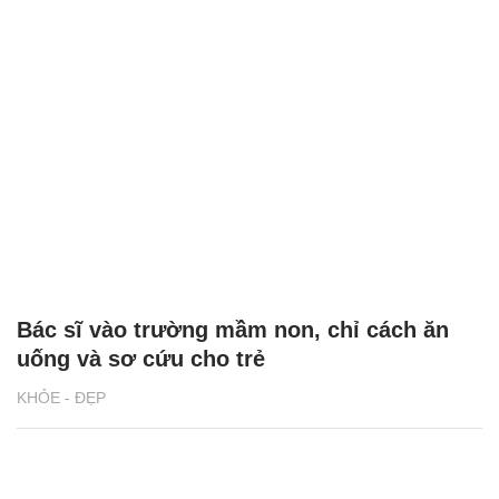
Bác sĩ vào trường mầm non, chỉ cách ăn
uống và sơ cứu cho trẻ
KHỎE - ĐẸP