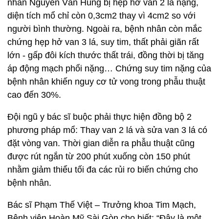
nhân Nguyễn Văn Hùng bị hẹp hở van 2 lá nặng,
diện tích mổ chỉ còn 0,3cm2 thay vì 4cm2 so với
người bình thường. Ngoài ra, bệnh nhân còn mắc
chứng hẹp hở van 3 lá, suy tim, thất phải giãn rất
lớn - gấp đôi kích thước thất trái, đồng thời bị tăng
áp động mạch phổi nặng… Chứng suy tim nặng của
bệnh nhân khiến nguy cơ tử vong trong phẫu thuật
cao đến 30%.
Đội ngũ y bác sĩ buộc phải thực hiện đồng bộ 2
phương pháp mổ: Thay van 2 lá và sửa van 3 lá có
đặt vòng van. Thời gian diễn ra phẫu thuật cũng
được rút ngắn từ 200 phút xuống còn 150 phút
nhằm giảm thiểu tối đa các rủi ro biến chứng cho
bệnh nhân.
Bác sĩ Phạm Thế Việt – Trưởng khoa Tim Mạch,
Bệnh viện Hoàn Mỹ Sài Gòn cho biết: “Đây là một