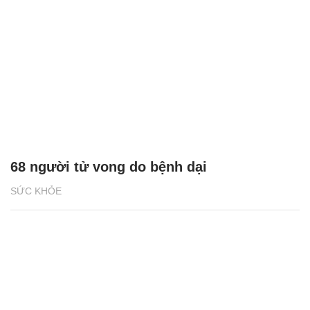
68 người tử vong do bệnh dại
SỨC KHỎE