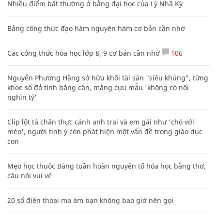
Nhiều điểm bất thường ở bằng đại học của Lý Nhã Kỳ
Bảng công thức đạo hàm nguyên hàm cơ bản cần nhớ
Các công thức hóa học lớp 8, 9 cơ bản cần nhớ
106
Nguyễn Phương Hằng sở hữu khối tài sản "siêu khủng", từng
khoe sổ đỏ tính bằng cân, mắng cựu mẫu 'không có nổi
nghìn tỷ'
Clip lột tả chân thực cảnh anh trai và em gái như 'chó với
mèo', người tinh ý còn phát hiện một vấn đề trong giáo dục
con
Mẹo học thuộc Bảng tuần hoàn nguyên tố hóa học bằng thơ,
câu nói vui vẻ
20 số điện thoại ma ám bạn không bao giờ nên gọi