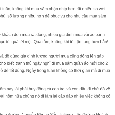
ối tuần, không khí mua sắm nhộn nhịp hơn rất nhiều so với
phú, số lượng nhiều hơn để phục vụ cho nhu cầu mua sắm
y khách đến mua rất đông, nhiều gia đình mua vài xe bánh
c túi quà tết một. Qua rằm, không khí tết rộn ràng hơn hẳn!
và đồ dùng gia đình lượng người mua cũng đông lên gấp
ho biết: tranh thủ ngày nghỉ đi mua sắm quần áo mới cho 2
hô để tết dùng. Ngày trong tuần không có thời gian mà đi mua
 nay tôi phải huy động cả con trai và con dâu đi chở đồ về.
 vài hôm nữa chúng nó đi làm lại cập dập nhiều việc không có
art trên đường Nguyễn Phong Sắc, Intimex trên đường Huỳnh