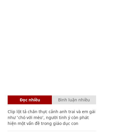
Đọc nhiều
Bình luận nhiều
Clip lột tả chân thực cảnh anh trai và em gái
như 'chó với mèo', người tinh ý còn phát
hiện một vấn đề trong giáo dục con