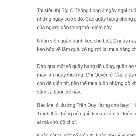
Tai siêu thị Big C Thăng Long 2 ngày nghỉ cu
những ngày trước đó. Các quầy hàng phong 
của người dân trong thời điểm này.
Nhân viên quần bánh kẹo cho biết: 2 ngày na
kẹo hộp về làm quà, có người lại mua hàng chụ
Dạo qua một số quầy hàng đồ uống, quần áo 
mấy lần ngày thường. Chị Quyên ở Cầu giấy c
con để diện tết, tiện thể mua luôn những đồ k
sắm cả buổi thế này.
Bác Mai ở đường Trần Duy Hưng cho hay: "Hôm
Tranh thủ chúng nó nghỉ đi mua sắm tết luôn,
ai mà chở đồ cho".
Khảo sát tại một số siêu thị khác như Fivim