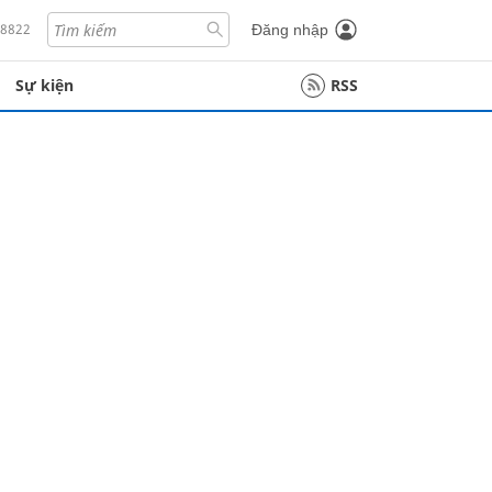
18822
Đăng nhập
Sự kiện
RSS