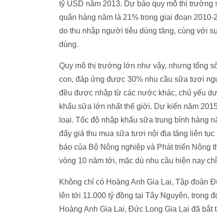
tỷ USD năm 2013. Dự báo quy mô thị trường s
quân hàng năm là 21% trong giai đoạn 2010-2
do thu nhập người tiêu dùng tăng, cùng với sự 
dùng.
Quy mô thị trường lớn như vậy, nhưng tổng s
con, đáp ứng được 30% nhu cầu sữa tươi nguy
đều được nhập từ các nước khác, chủ yếu dư
khẩu sữa lớn nhất thế giới. Dự kiến năm 2015
loại. Tốc độ nhập khẩu sữa trung bình hàng 
đẩy giá thu mua sữa tươi nội địa tăng liên t
báo của Bộ Nông nghiệp và Phát triển Nông th
vòng 10 năm tới, mặc dù nhu cầu hiện nay chỉ ở
Không chỉ có Hoàng Anh Gia Lai, Tập đoàn Đ
lên tới 11.000 tỷ đồng tại Tây Nguyên, trong 
Hoàng Anh Gia Lai, Đức Long Gia Lai đã bắt t