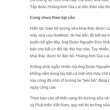
Tập đoàn Hoàng Anh Gia Lai dấn thân vào lĩn
Cung chưa theo kịp cầu
Hiện tại, toàn bộ lượng sữa khai thác được 
máy sữa của Nutifood, do hai bên đã bắt tay h
tuyên bố gần đây, ông Đoàn Nguyên Đức khẳn
bán cho bất cứ đối tác thứ hai nào. Tuy nhiê
khai thác được từ đàn bò, Hoàng Anh Gia Lai c
Không phải ngẫu nhiên mà ông Đoàn Nguyên Đức
không nắm trong tay bất cứ một nhà máy chế b
này cũng đã nhìn rõ tương lai “béo bở” đang
ngày càng cao.
Theo báo cáo về triển vọng thị trường sữa v
và Phát triển Việt Nam, quy mô thị trường sữ