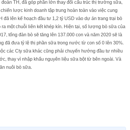
 đoàn TH, đã góp phần lớn thay đổi cấu trúc thị trường sữa,
chiến lược kinh doanh tập trung hoàn toàn vào việc cung
đã lên kế hoạch đầu tư 1,2 tỷ USD vào dự án trang trại bò
ra một chuỗi liên kết khép kín. Hiện tại, số lượng bò sữa của
17, tổng đàn bò sẽ tăng lên 137.000 con và năm 2020 sẽ là
g đã đưa tỷ lệ thị phần sữa trong nước từ con số 0 lên 30%.
uộc các Cty sữa khác cũng phải chuyển hướng đầu tư nhiều
c, thay vì nhập khẩu nguyên liệu sữa bột từ bên ngoài. Và
hăn nuôi bò sữa.