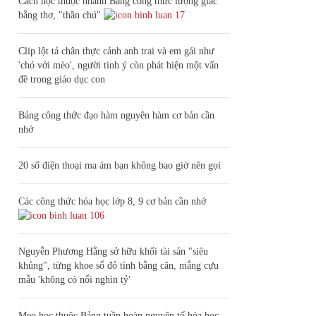
Cách học thuộc nhanh Bảng công thức lượng giác
bằng thơ, "thần chú"
17
Clip lột tả chân thực cảnh anh trai và em gái như
'chó với mèo', người tinh ý còn phát hiện một vấn
đề trong giáo dục con
Bảng công thức đạo hàm nguyên hàm cơ bản cần
nhớ
20 số điện thoại ma ám bạn không bao giờ nên gọi
Các công thức hóa học lớp 8, 9 cơ bản cần nhớ
106
Nguyễn Phương Hằng sở hữu khối tài sản "siêu
khủng", từng khoe sổ đỏ tính bằng cân, mắng cựu
mẫu 'không có nổi nghìn tỷ'
Mẹo học thuộc Bảng tuần hoàn nguyên tố hóa học