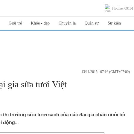
Hotline: 0916
Giới trẻ
Khỏe - đẹp
Chuyện lạ
Quân sự
Sự kiện
13/11/2015 07:16 (GMT+07:00)
i gia sữa tươi Việt
thị trường sữa tươi sạch của các đại gia chăn nuôi bò
 động...