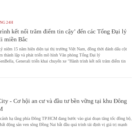
NG 24H
rình kết nối trăm điểm tin cậy’ đến các Tổng Đại lý
li miền Bắc
ỷ niệm 15 năm hiện diện tại thị trường Việt Nam, đồng thời đánh dấu cột
m thành lập và phát triển mô hình Văn phòng Tổng Đại lý
nBella, Generali triển khai chuyến xe “Hành trình kết nối trăm điểm tin
ity - Cơ hội an cư và đầu tư bền vững tại khu Đông
M
 cảnh hạ tầng phía Đông TP.HCM đang bước vào giai đoạn tăng tốc đồng bộ,
 bất động sản ven sông Đồng Nai bắt đầu quá trình tái định vị giá trị mạnh