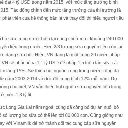
ẽ đạt 4 tỷ USD trong năm 2015, với mức tăng trưởng bình
015. Tác động chính đến mức tăng trưởng của thị trường là
phát triển của hệ thống bán lẻ và thay đổi thị hiếu người tiêu
ố bò sữa trong nước hiện tại cũng chỉ ở mức khoảng 240.000
ên liệu trong nước. Hơn 2/3 lượng sữa nguyên liệu còn lại
ới dạng sữa bột. Hiện, VN đang là một trong 20 nước nhập
 VN sẽ phải bỏ ra 1,1 tỷ USD để nhập 1,5 triệu tấn sữa các
năm tăng 15%. Sự thiếu hụt nguồn cung trong nước cũng đã
ục từ năm 2003-2014 với tốc độ trung bình 12% mỗi năm. Dự
ông cho biết, VN vẫn thiếu hụt nguồn sữa nguyên liệu trong
 mức 1,3 tỷ lít.
ức Long Gia Lai năm ngoái cũng đã công bố dự án nuôi bò
đó số lượng bò sữa có thể lên tới 80.000 con. Cũng giống như
ay với Vinamilk để trở thành đối tác cung cấp sữa nguyên