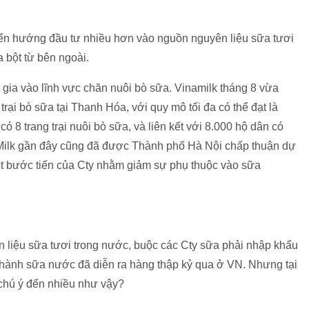
ển hướng đầu tư nhiều hơn vào nguồn nguyên liệu sữa tươi
 bột từ bên ngoài.
gia vào lĩnh vực chăn nuôi bò sữa. Vinamilk tháng 8 vừa
rại bò sữa tại Thanh Hóa, với quy mô tối đa có thể đạt là
ó 8 trang trại nuôi bò sữa, và liên kết với 8.000 hộ dân có
 Milk gần đây cũng đã được Thành phố Hà Nội chấp thuận dự
một bước tiến của Cty nhằm giảm sự phụ thuộc vào sữa
n liệu sữa tươi trong nước, buộc các Cty sữa phải nhập khẩu
 thành sữa nước đã diễn ra hàng thập kỷ qua ở VN. Nhưng tại
chú ý đến nhiều như vậy?