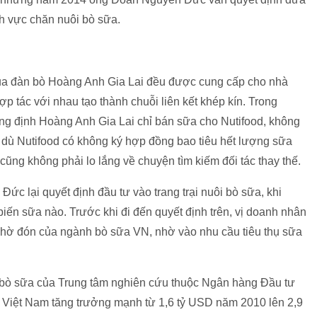
h vực chăn nuôi bò sữa.
của đàn bò Hoàng Anh Gia Lai đều được cung cấp cho nhà
ợp tác với nhau tạo thành chuỗi liên kết khép kín. Trong
g định Hoàng Anh Gia Lai chỉ bán sữa cho Nutifood, không
n, dù Nutifood có không ký hợp đồng bao tiêu hết lượng sữa
ũng không phải lo lắng về chuyện tìm kiếm đối tác thay thế.
 lại quyết định đầu tư vào trang trại nuôi bò sữa, khi
iến sữa nào. Trước khi đi đến quyết định trên, vị doanh nhân
 chờ đón của ngành bò sữa VN, nhờ vào nhu cầu tiêu thụ sữa
à bò sữa của Trung tâm nghiên cứu thuộc Ngân hàng Đầu tư
a Việt Nam tăng trưởng mạnh từ 1,6 tỷ USD năm 2010 lên 2,9