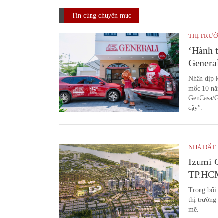
Tin cùng chuyên mục
THỊ TRƯỜ
‘Hành t
Genera
Nhân dịp k
mốc 10 nă
GenCasa/Ge
cậy”.
NHÀ ĐẤT
Izumi C
TP.HC
Trong bối
thị trường
mẽ.