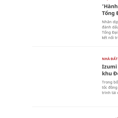
‘Hành 
Tổng Đ
Nhân dịp
đánh dấu
Tổng Đại
kết nối t
NHÀ ĐẤT
Izumi 
khu Đ
Trong bố
tốc đồng
trình tái