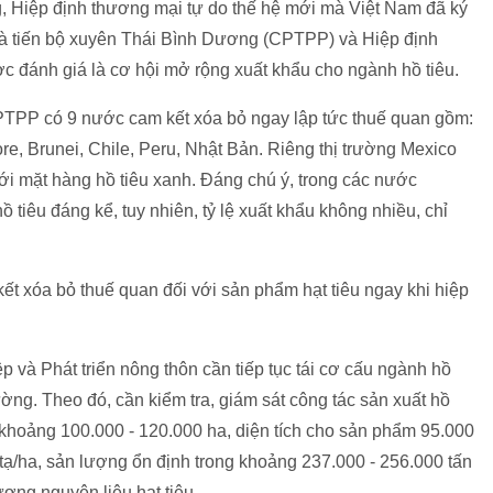
, Hiệp định thương mại tự do thế hệ mới mà Việt Nam đã ký
 và tiến bộ xuyên Thái Bình Dương (CPTPP) và Hiệp định
 đánh giá là cơ hội mở rộng xuất khẩu cho ngành hồ tiêu.
 CPTPP có 9 nước cam kết xóa bỏ ngay lập tức thuế quan gồm:
e, Brunei, Chile, Peru, Nhật Bản. Riêng thị trường Mexico
với mặt hàng hồ tiêu xanh. Đáng chú ý, trong các nước
 tiêu đáng kể, tuy nhiên, tỷ lệ xuất khẩu không nhiều, chỉ
t xóa bỏ thuế quan đối với sản phẩm hạt tiêu ngay khi hiệp
 và Phát triển nông thôn cần tiếp tục tái cơ cấu ngành hồ
ường. Theo đó, cần kiểm tra, giám sát công tác sản xuất hồ
iêu khoảng 100.000 - 120.000 ha, diện tích cho sản phẩm 95.000
 tạ/ha, sản lượng ổn định trong khoảng 237.000 - 256.000 tấn
ợng nguyên liệu hạt tiêu.