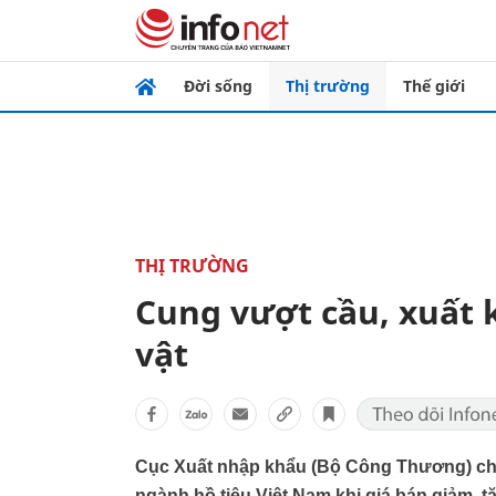
Đời sống
Thị trường
Thế giới
THỊ TRƯỜNG
Cung vượt cầu, xuất 
vật
Cục Xuất nhập khẩu (Bộ Công Thương) cho 
ngành hồ tiêu Việt Nam khi giá bán giảm, 