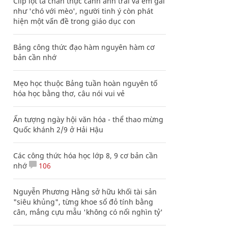
Clip lột tả chân thực cảnh anh trai và em gái
như 'chó với mèo', người tinh ý còn phát
hiện một vấn đề trong giáo dục con
Bảng công thức đạo hàm nguyên hàm cơ
bản cần nhớ
Mẹo học thuộc Bảng tuần hoàn nguyên tố
hóa học bằng thơ, câu nói vui vẻ
Ấn tượng ngày hội văn hóa - thể thao mừng
Quốc khánh 2/9 ở Hải Hậu
Các công thức hóa học lớp 8, 9 cơ bản cần
nhớ
106
Nguyễn Phương Hằng sở hữu khối tài sản
"siêu khủng", từng khoe sổ đỏ tính bằng
cân, mắng cựu mẫu 'không có nổi nghìn tỷ'