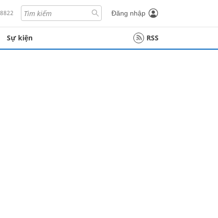
18822
Đăng nhập
Sự kiện
RSS