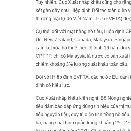
Tuy nhiên, Cục Xuất nhập khẩu cũng cho rằng
kết gần đây như Hiệp định Đối tác toàn diện
thương mại tự do Việt Nam - EU (EVFTA) được
Cụ thể, đối với mặt hàng hồ tiêu, Hiệp định
Úc, New Zealand, Canada, Malaysia, Singapor
cam kết xóa bỏ thuế theo lộ trình 16 năm đối 
CPTPP, chỉ có Malaysia là nước có sản xuất hồ
chiếm khoảng 3% lượng xuất khẩu toàn cầu.
Đối với Hiệp định EVFTA, các nước EU cam kế
định có hiệu lực.
Cục Xuất nhập khẩu kiến nghị, Bộ Nông nghiệp
tiêu đảm bảo đáp ứng đúng tín hiệu của thị tr
tiêu nguyên liệu, duy trì diện tích trồng hồ t
ha, năng suất bình quân trong khoảng 25 - 27
từ nay cho đến năm 2030, để nâng cao chất lư