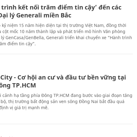
trình kết nối trăm điểm tin cậy’ đến các
ại lý Generali miền Bắc
 kỷ niệm 15 năm hiện diện tại thị trường Việt Nam, đồng thời
 cột mốc 10 năm thành lập và phát triển mô hình Văn phòng
 lý GenCasa/GenBella, Generali triển khai chuyến xe “Hành trình
răm điểm tin cậy”.
City - Cơ hội an cư và đầu tư bền vững tại
ông TP.HCM
i cảnh hạ tầng phía Đông TP.HCM đang bước vào giai đoạn tăng
 bộ, thị trường bất động sản ven sông Đồng Nai bắt đầu quá
 định vị giá trị mạnh mẽ.