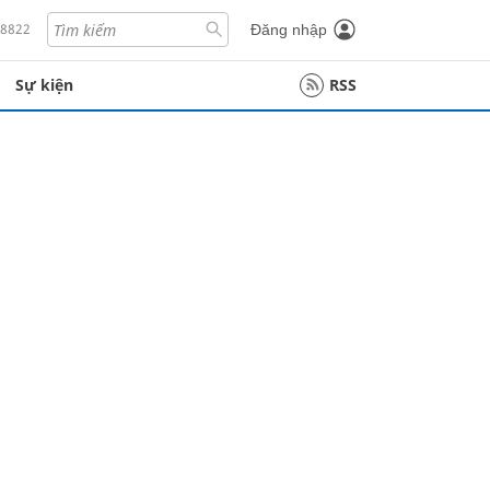
18822
Đăng nhập
Sự kiện
RSS