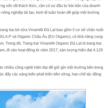
ờng vốn rất thách thức, cần có sự đầu tư bài bản của doanh
 nông nghiệp tái tạo, kinh tế tuần hoàn để giúp môi trường
ang trại bò sữa Vinamilk Đà Lạt bao gồm 3 cơ sở chăn nuôi
balG.A.P và Organic Châu Âu (EU Organic), có khả năng cung
. Trong đó, Trang trại Vinamilk Organic Đà Lạt là trang trại
am, đi vào hoạt động từ năm 2017, sản lượng hiện đạt 4.129
 tư nhiều công nghệ hiện đại để giữ gìn môi trường bên trong
húc đẩy các sáng kiến phát triển bền vững, hạn chế tác động