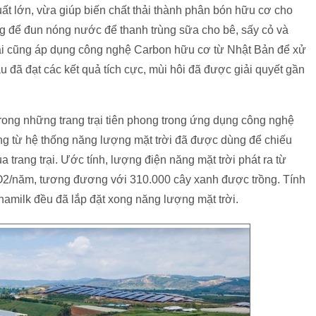
ất lớn, vừa giúp biến chất thải thành phân bón hữu cơ cho
dụng để đun nóng nước để thanh trùng sữa cho bê, sấy cỏ và
trại cũng áp dụng công nghệ Carbon hữu cơ từ Nhật Bản để xử
u đã đạt các kết quả tích cực, mùi hôi đã được giải quyết gần
trong những trang trại tiên phong trong ứng dụng công nghệ
ng từ hệ thống năng lượng mặt trời đã được dùng để chiếu
 trang trại. Ước tính, lượng điện năng mặt trời phát ra từ
 CO2/năm, tương đương với 310.000 cây xanh được trồng. Tính
inamilk đều đã lắp đặt xong năng lượng mặt trời.