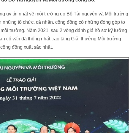
ng uy tín nhất về môi trường do Bộ Tài nguyên và Môi trường
ận những tổ chức, cá nhân, cộng đồng có những đóng góp to
vệ môi trường. Năm 2021, sau 2 vòng đánh giá hồ sơ kỹ lưỡng
an cố vấn đã thống nhất trao tặng Giải thưởng Môi trường
 cộng đồng xuất sắc nhất.