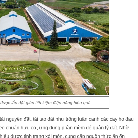
được lắp đặt giúp tiết kiệm điện năng hiệu quả.
ài nguyên đất, tái tạo đất như trồng luân canh các cây họ đậu
theo chuẩn hữu cơ, ứng dụng phần mềm để quản lý đất. Nhờ
thiểu được tình trạng xói mòn, cung cấp nguồn thức ăn ổn