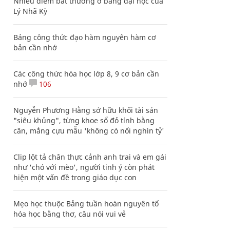
Nhiều điểm bất thường ở bằng đại học của
Lý Nhã Kỳ
Bảng công thức đạo hàm nguyên hàm cơ
bản cần nhớ
Các công thức hóa học lớp 8, 9 cơ bản cần
nhớ
106
Nguyễn Phương Hằng sở hữu khối tài sản
"siêu khủng", từng khoe sổ đỏ tính bằng
cân, mắng cựu mẫu 'không có nổi nghìn tỷ'
Clip lột tả chân thực cảnh anh trai và em gái
như 'chó với mèo', người tinh ý còn phát
hiện một vấn đề trong giáo dục con
Mẹo học thuộc Bảng tuần hoàn nguyên tố
hóa học bằng thơ, câu nói vui vẻ