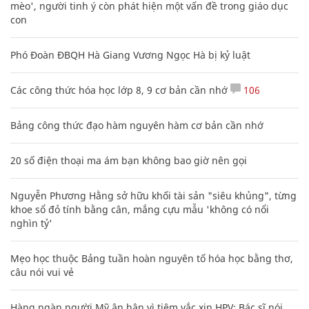
mèo', người tinh ý còn phát hiện một vấn đề trong giáo dục
con
Phó Đoàn ĐBQH Hà Giang Vương Ngọc Hà bị kỷ luật
Các công thức hóa học lớp 8, 9 cơ bản cần nhớ
106
Bảng công thức đạo hàm nguyên hàm cơ bản cần nhớ
20 số điện thoại ma ám bạn không bao giờ nên gọi
Nguyễn Phương Hằng sở hữu khối tài sản "siêu khủng", từng
khoe sổ đỏ tính bằng cân, mắng cựu mẫu 'không có nổi
nghìn tỷ'
Mẹo học thuộc Bảng tuần hoàn nguyên tố hóa học bằng thơ,
câu nói vui vẻ
Hàng ngàn người Mỹ ân hận vì tiêm vắc xin HPV: Bác sĩ nói