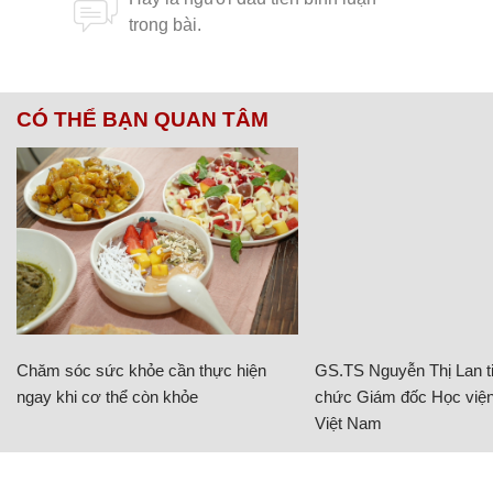
CÓ THỂ BẠN QUAN TÂM
Chăm sóc sức khỏe cần thực hiện
GS.TS Nguyễn Thị Lan ti
ngay khi cơ thể còn khỏe
chức Giám đốc Học viện
Việt Nam