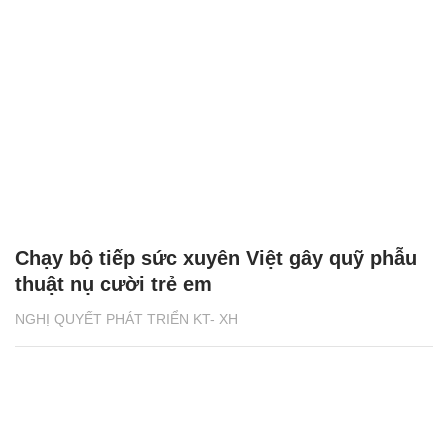
Chạy bộ tiếp sức xuyên Việt gây quỹ phẫu
thuật nụ cười trẻ em
NGHỊ QUYẾT PHÁT TRIỂN KT- XH