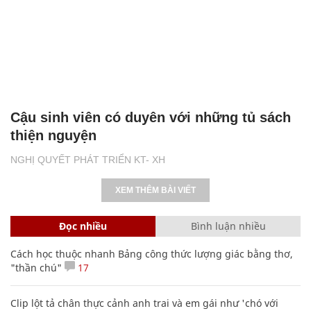
Cậu sinh viên có duyên với những tủ sách
thiện nguyện
NGHỊ QUYẾT PHÁT TRIỂN KT- XH
XEM THÊM BÀI VIẾT
Đọc nhiều
Bình luận nhiều
Cách học thuộc nhanh Bảng công thức lượng giác bằng thơ,
"thần chú"
17
Clip lột tả chân thực cảnh anh trai và em gái như 'chó với