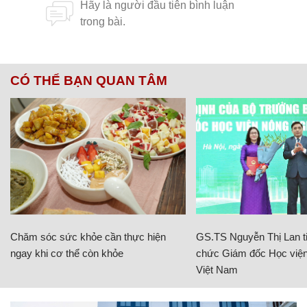
CÓ THỂ BẠN QUAN TÂM
Chăm sóc sức khỏe cần thực hiện
GS.TS Nguyễn Thị Lan ti
ngay khi cơ thể còn khỏe
chức Giám đốc Học viện
Việt Nam