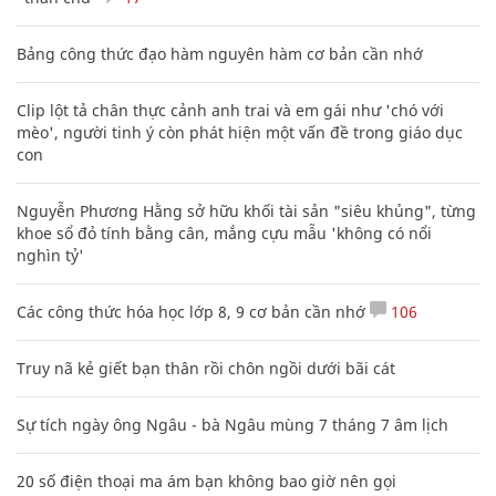
Bảng công thức đạo hàm nguyên hàm cơ bản cần nhớ
Clip lột tả chân thực cảnh anh trai và em gái như 'chó với
mèo', người tinh ý còn phát hiện một vấn đề trong giáo dục
con
Nguyễn Phương Hằng sở hữu khối tài sản "siêu khủng", từng
khoe sổ đỏ tính bằng cân, mắng cựu mẫu 'không có nổi
nghìn tỷ'
Các công thức hóa học lớp 8, 9 cơ bản cần nhớ
106
Truy nã kẻ giết bạn thân rồi chôn ngồi dưới bãi cát
Sự tích ngày ông Ngâu - bà Ngâu mùng 7 tháng 7 âm lịch
20 số điện thoại ma ám bạn không bao giờ nên gọi