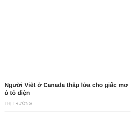
Người Việt ở Canada thắp lửa cho giấc mơ
ô tô điện
THỊ TRƯỜNG