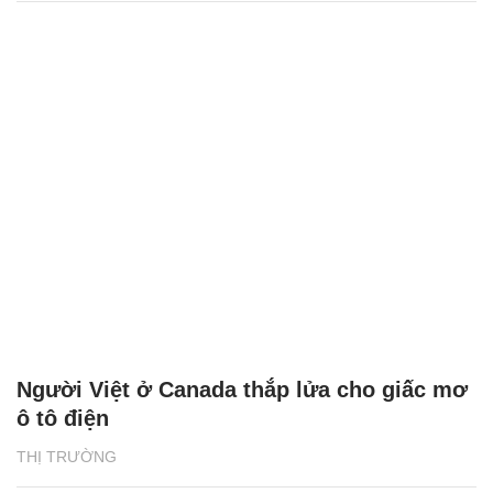
Người Việt ở Canada thắp lửa cho giấc mơ
ô tô điện
THỊ TRƯỜNG