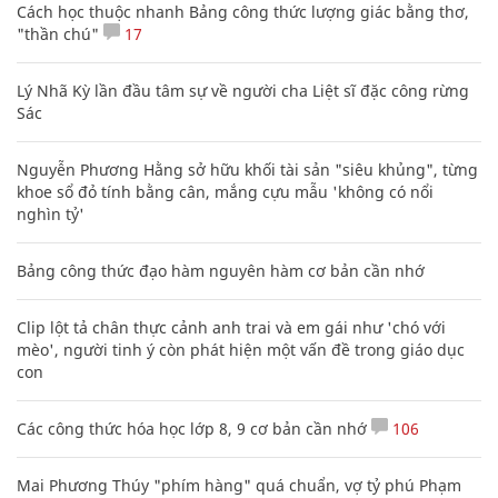
Cách học thuộc nhanh Bảng công thức lượng giác bằng thơ,
"thần chú"
17
Lý Nhã Kỳ lần đầu tâm sự về người cha Liệt sĩ đặc công rừng
Sác
Nguyễn Phương Hằng sở hữu khối tài sản "siêu khủng", từng
khoe sổ đỏ tính bằng cân, mắng cựu mẫu 'không có nổi
nghìn tỷ'
Bảng công thức đạo hàm nguyên hàm cơ bản cần nhớ
Clip lột tả chân thực cảnh anh trai và em gái như 'chó với
mèo', người tinh ý còn phát hiện một vấn đề trong giáo dục
con
Các công thức hóa học lớp 8, 9 cơ bản cần nhớ
106
Mai Phương Thúy "phím hàng" quá chuẩn, vợ tỷ phú Phạm