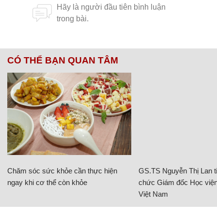
CÓ THỂ BẠN QUAN TÂM
Chăm sóc sức khỏe cần thực hiện
GS.TS Nguyễn Thị Lan ti
ngay khi cơ thể còn khỏe
chức Giám đốc Học viện
Việt Nam