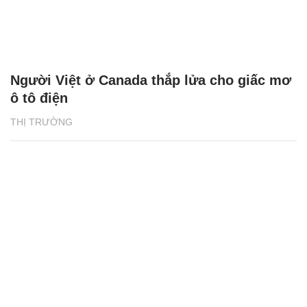
Người Việt ở Canada thắp lửa cho giấc mơ
ô tô điện
THỊ TRƯỜNG