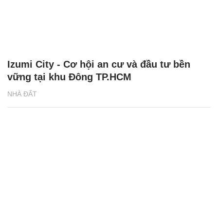
Izumi City - Cơ hội an cư và đầu tư bền
vững tại khu Đông TP.HCM
NHÀ ĐẤT