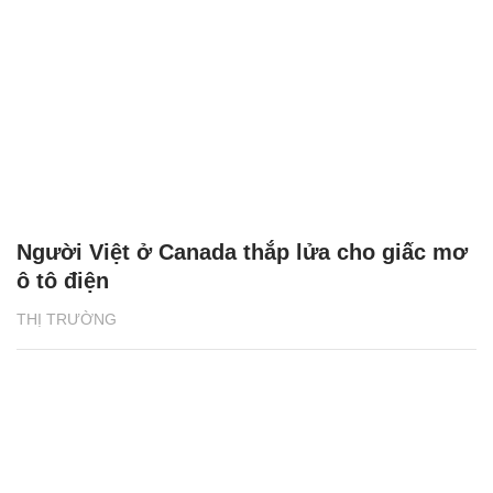
Người Việt ở Canada thắp lửa cho giấc mơ
ô tô điện
THỊ TRƯỜNG