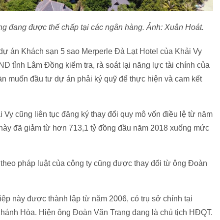
g đang được thế chấp tại các ngân hàng. Ảnh: Xuân Hoát.
dự án Khách sạn 5 sao Merperle Đà Lạt Hotel của Khải Vy
 tỉnh Lâm Đồng kiểm tra, rà soát lại năng lực tài chính của
àn muốn đầu tư dự án phải ký quỹ để thực hiện và cam kết
ải Vy cũng liên tục đăng ký thay đổi quy mô vốn điều lệ từ năm
 này đã giảm từ hơn
713,1 tỷ đồng
đầu năm 2018 xuống mức
n theo pháp luật của công ty cũng được thay đổi từ ông Đoàn
p này được thành lập từ năm 2006, có trụ sở chính tại
Khánh Hòa. Hiện ông Đoàn Văn Trang đang là chủ tịch HĐQT.