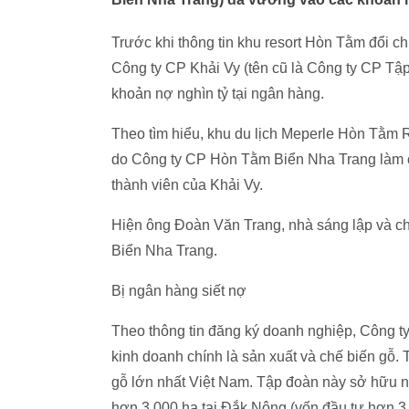
Trước khi thông tin khu resort Hòn Tằm đổi c
Công ty CP Khải Vy (tên cũ là Công ty CP Tập
khoản nợ nghìn tỷ tại ngân hàng.
Theo tìm hiểu, khu du lịch Meperle Hòn Tằm
do Công ty CP Hòn Tằm Biển Nha Trang làm ch
thành viên của Khải Vy.
Hiện ông Đoàn Văn Trang, nhà sáng lập và c
Biển Nha Trang.
Bị ngân hàng siết nợ
Theo thông tin đăng ký doanh nghiệp, Công 
kinh doanh chính là sản xuất và chế biến gỗ.
gỗ lớn nhất Việt Nam. Tập đoàn này sở hữu n
hơn 3.000 ha tại Đắk Nông (vốn đầu tư hơn
3