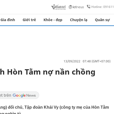
Hotline: 09161
Gia đình
Giới trẻ
Khỏe - đẹp
Chuyện lạ
Quân sự
13/09/2022 07:48 (GMT+07:00)
ịch Hòn Tằm nợ nần chồng
ang) đổi chủ, Tập đoàn Khải Vy (công ty mẹ của Hòn Tằm
ợ nghìn tỷ.