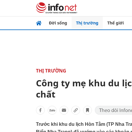
Đời sống
Thị trường
Thế giới
THỊ TRƯỜNG
Công ty mẹ khu du l
chất
Trước khi khu du lịch Hòn Tằm (TP Nha Tr
Biển Nha Trang) đã vướng vào các khoản n