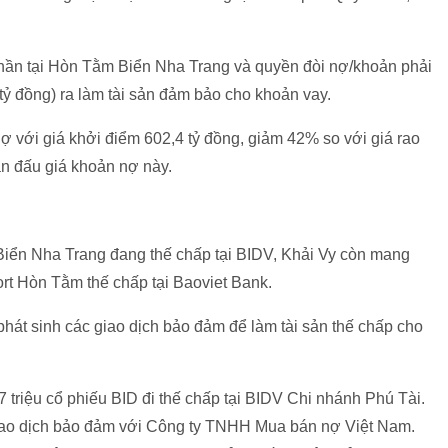
phần tại Hòn Tằm Biển Nha Trang và quyền đòi nợ/khoản phải
tỷ đồng
) ra làm tài sản đảm bảo cho khoản vay.
nợ với giá khởi điểm
602,4 tỷ đồng
, giảm 42% so với giá rao
n đấu giá khoản nợ này.
 Biển Nha Trang đang thế chấp tại BIDV, Khải Vy còn mang
ort Hòn Tằm thế chấp tại Baoviet Bank.
hát sinh các giao dịch bảo đảm để làm tài sản thế chấp cho
triệu cổ phiếu BID đi thế chấp tại BIDV Chi nhánh Phú Tài.
giao dịch bảo đảm với Công ty TNHH Mua bán nợ Việt Nam.