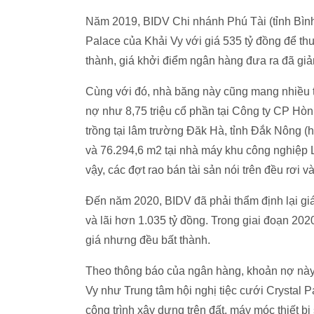
Năm 2019, BIDV Chi nhánh Phú Tài (tỉnh Bình 
Palace của Khải Vy với giá
535 tỷ đồng
để thu
thành, giá khởi điểm ngân hàng đưa ra đã gi
Cùng với đó, nhà băng này cũng mang nhiều tà
nợ như 8,75 triệu cổ phần tại Công ty CP Hòn
trồng tại lâm trường Đăk Hà, tỉnh Đắk Nông (h
và 76.294,6 m2 tại nhà máy khu công nghiệp 
vậy, các đợt rao bán tài sản nói trên đều rơi v
Đến năm 2020, BIDV đã phải thẩm định lại gi
và lãi hơn
1.035 tỷ đồng
. Trong giai đoạn 20
giá nhưng đều bất thành.
Theo thông báo của ngân hàng, khoản nợ này
Vy như Trung tâm hội nghị tiệc cưới Crystal P
công trình xây dựng trên đất, máy móc thiết b