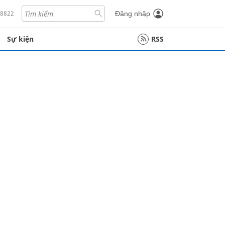
18822
Đăng nhập
Sự kiện
RSS