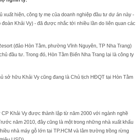
hủ xuất hiện, công ty mẹ của doanh nghiệp đầu tư dự án này -
 đoàn Khải Vy) - đã được nhắc tới nhiều lần do liên quan các
 Resort (đảo Hòn Tằm, phường Vĩnh Nguyên, TP Nha Trang)
ủ đầu tư. Trong đó, Hòn Tằm Biển Nha Trang lại là công ty
hủ sở hữu Khải Vy cũng đang là Chủ tịch HĐQT tại Hòn Tằm
ty CP Khải Vy được thành lập từ năm 2000 với ngành nghề
 Trước năm 2010, đây cũng là một trong những nhà xuất khẩu
hiều nhà máy gỗ lớn tại TP.HCM và lâm trường trồng rừng
 triệu USD
).