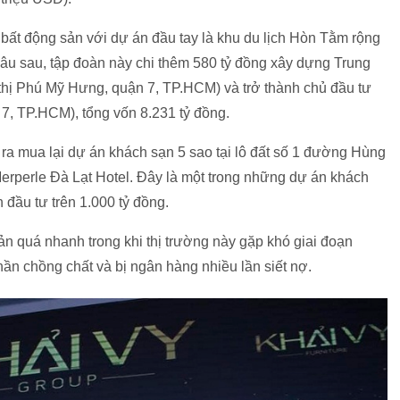
bất động sản với dự án đầu tay là khu du lịch Hòn Tằm rộng
lâu sau, tập đoàn này chi thêm
580 tỷ đồng
xây dựng Trung
ô thị Phú Mỹ Hưng, quận 7, TP.HCM) và trở thành chủ đầu tư
 7, TP.HCM), tổng vốn
8.231 tỷ đồng
.
ra mua lại dự án khách sạn 5 sao tại lô đất số 1 đường Hùng
erperle Đà Lạt Hotel. Đây là một trong những dự án khách
n đầu tư trên
1.000 tỷ đồng
.
n quá nhanh trong khi thị trường này gặp khó giai đoạn
ần chồng chất và bị ngân hàng nhiều lần siết nợ.