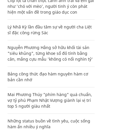
Clip lột tả chân thực cảnh anh trai và em gái
như 'chó với mèo', người tinh ý còn phát
hiện một vấn đề trong giáo dục con
Lý Nhã Kỳ lần đầu tâm sự về người cha Liệt
sĩ đặc công rừng Sác
Nguyễn Phương Hằng sở hữu khối tài sản
"siêu khủng", từng khoe sổ đỏ tính bằng
cân, mắng cựu mẫu 'không có nổi nghìn tỷ'
Bảng công thức đạo hàm nguyên hàm cơ
bản cần nhớ
Mai Phương Thúy "phím hàng" quá chuẩn,
vợ tỷ phú Phạm Nhật Vượng giành lại vị trí
top 5 người giàu nhất
Những status buồn về tình yêu, cuộc sống
hàm ẩn nhiều ý nghĩa