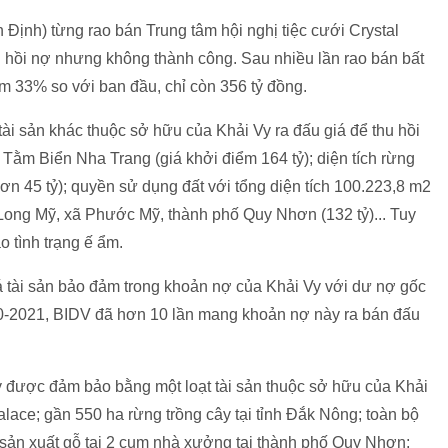
Định) từng rao bán Trung tâm hội nghị tiệc cưới Crystal
 hồi nợ nhưng không thành công. Sau nhiều lần rao bán bất
ảm 33% so với ban đầu, chỉ còn
356 tỷ đồng
.
i sản khác thuộc sở hữu của Khải Vy ra đấu giá để thu hồi
 Tằm Biển Nha Trang (giá khởi điểm 164 tỷ); diện tích rừng
ơn 45 tỷ); quyền sử dụng đất với tổng diện tích 100.223,8 m2
Long Mỹ, xã Phước Mỹ, thành phố Quy Nhơn (132 tỷ)... Tuy
ào tình trạng ế ẩm.
á tài sản bảo đảm trong khoản nợ của Khải Vy với dư nợ gốc
20-2021, BIDV đã hơn 10 lần mang khoản nợ này ra bán đấu
 được đảm bảo bằng một loạt tài sản thuộc sở hữu của Khải
alace; gần 550 ha rừng trồng cây tại tỉnh Đắk Nông; toàn bộ
ị sản xuất gỗ tại 2 cụm nhà xưởng tại thành phố Quy Nhơn;