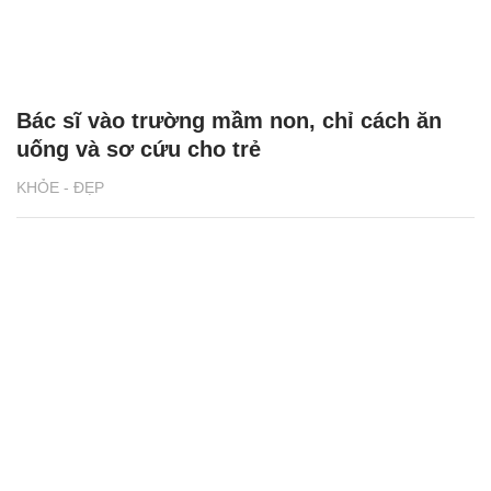
Bác sĩ vào trường mầm non, chỉ cách ăn
uống và sơ cứu cho trẻ
KHỎE - ĐẸP