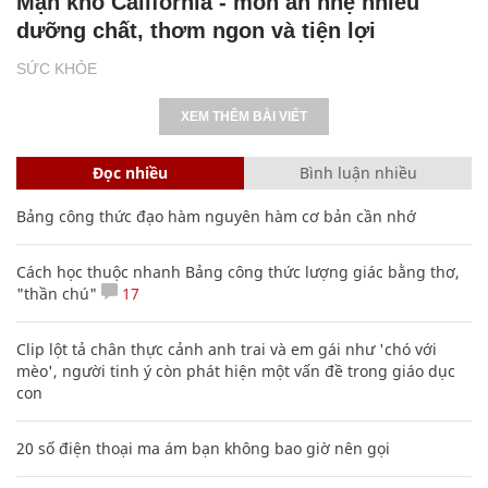
Mận khô California - món ăn nhẹ nhiều
dưỡng chất, thơm ngon và tiện lợi
SỨC KHỎE
XEM THÊM BÀI VIẾT
Đọc nhiều
Bình luận nhiều
Bảng công thức đạo hàm nguyên hàm cơ bản cần nhớ
Cách học thuộc nhanh Bảng công thức lượng giác bằng thơ,
"thần chú"
17
Clip lột tả chân thực cảnh anh trai và em gái như 'chó với
mèo', người tinh ý còn phát hiện một vấn đề trong giáo dục
con
20 số điện thoại ma ám bạn không bao giờ nên gọi