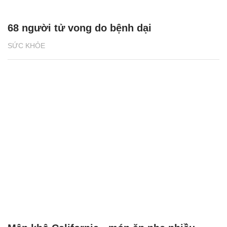
68 người tử vong do bệnh dại
SỨC KHỎE