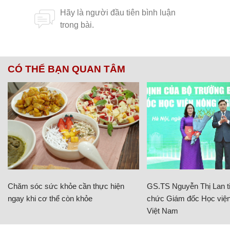
CÓ THỂ BẠN QUAN TÂM
Chăm sóc sức khỏe cần thực hiện
GS.TS Nguyễn Thị Lan ti
ngay khi cơ thể còn khỏe
chức Giám đốc Học viện
Việt Nam