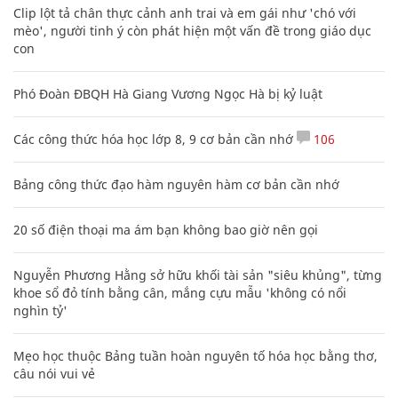
Clip lột tả chân thực cảnh anh trai và em gái như 'chó với
mèo', người tinh ý còn phát hiện một vấn đề trong giáo dục
con
Phó Đoàn ĐBQH Hà Giang Vương Ngọc Hà bị kỷ luật
Các công thức hóa học lớp 8, 9 cơ bản cần nhớ
106
Bảng công thức đạo hàm nguyên hàm cơ bản cần nhớ
20 số điện thoại ma ám bạn không bao giờ nên gọi
Nguyễn Phương Hằng sở hữu khối tài sản "siêu khủng", từng
khoe sổ đỏ tính bằng cân, mắng cựu mẫu 'không có nổi
nghìn tỷ'
Mẹo học thuộc Bảng tuần hoàn nguyên tố hóa học bằng thơ,
câu nói vui vẻ