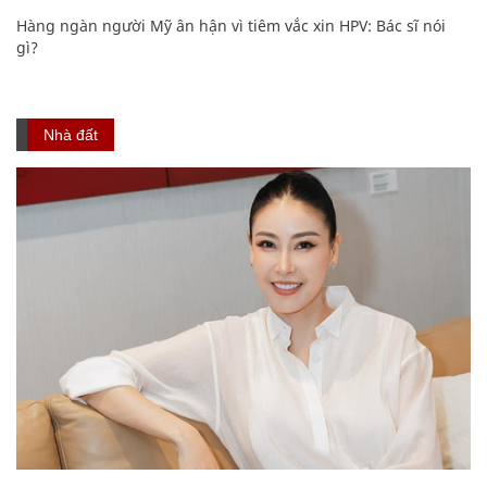
Hàng ngàn người Mỹ ân hận vì tiêm vắc xin HPV: Bác sĩ nói
gì?
Nhà đất