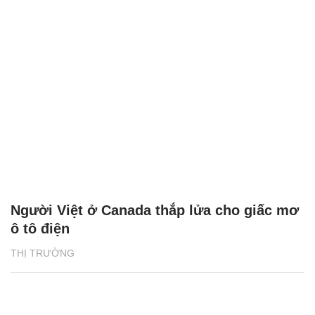
Người Việt ở Canada thắp lửa cho giấc mơ
ô tô điện
THỊ TRƯỜNG