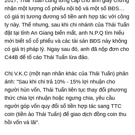
2017, Thái Tuấn cũng từng cấp cho anh giấy chứng
nhận một lượng cổ phiếu nội bộ và một số BĐS…
có giá trị tương đương số tiền anh hợp tác với công
ty này. Thế nhưng, sau khi chi nhánh của Thái Tuấn
đặt tại tỉnh An Giang biến mất, anh N.P.Q tìm hiểu
mới biết số cổ phiếu và các tài sản BĐS này không
có giá trị pháp lý. Ngay sau đó, anh đã nộp đơn cho
C44B để tố cáo Thái Tuấn lừa đảo.
Chị V.K.C (một nạn nhân khác của Thái Tuấn) phản
ánh: "Sau khi chi trả 10% - 15% lợi nhuận cho
người hùn vốn, Thái Tuấn liên tục thay đổi phương
thức chia lợi nhuận hoặc ngưng chia, yêu cầu
người góp vốn quy đổi số tiền hợp tác sang TTC
coin (tiền ảo Thái Tuấn) để giao dịch đồng coin thu
hồi vốn và lãi".