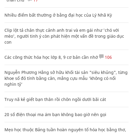
Nhiều điểm bất thường ở bằng đại học của Lý Nhã Kỳ
Clip lột tả chân thực cảnh anh trai và em gái như 'chó với
mèo', người tinh ý còn phát hiện một vấn đề trong giáo dục
con
Các công thức hóa học lớp 8, 9 cơ bản cần nhớ
106
Nguyễn Phương Hằng sở hữu khối tài sản "siêu khủng", từng
khoe sổ đỏ tính bằng cân, mắng cựu mẫu 'không có nổi
nghìn tỷ'
Truy nã kẻ giết bạn thân rồi chôn ngồi dưới bãi cát
20 số điện thoại ma ám bạn không bao giờ nên gọi
Mẹo học thuộc Bảng tuần hoàn nguyên tố hóa học bằng thơ,