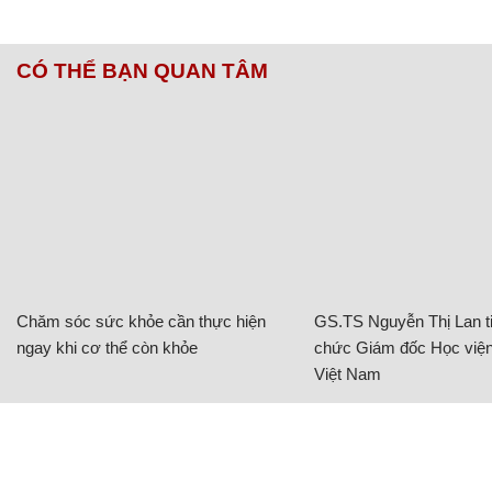
CÓ THỂ BẠN QUAN TÂM
Chăm sóc sức khỏe cần thực hiện
GS.TS Nguyễn Thị Lan ti
ngay khi cơ thể còn khỏe
chức Giám đốc Học viện
Việt Nam