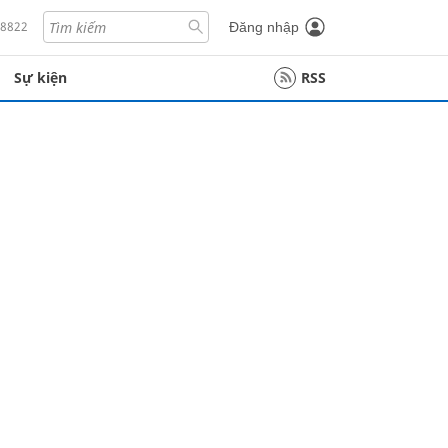
18822
Đăng nhập
Sự kiện
RSS