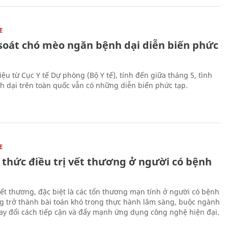
E
soát chó mèo ngăn bệnh dại diễn biến phức
iệu từ Cục Y tế Dự phòng (Bộ Y tế), tính đến giữa tháng 5, tình
h dại trên toàn quốc vẫn có những diễn biến phức tạp.
E
 thức điều trị vết thương ở người có bệnh
 vết thương, đặc biệt là các tổn thương mạn tính ở người có bệnh
g trở thành bài toán khó trong thực hành lâm sàng, buộc ngành
hay đổi cách tiếp cận và đẩy mạnh ứng dụng công nghệ hiện đại.