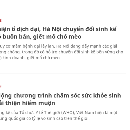
E
iện ổ dịch dại, Hà Nội chuyển đổi sinh kế
ộ buôn bán, giết mổ chó mèo
uy cơ mầm bệnh dại lây lan, Hà Nội đang đẩy mạnh các giải
ng chống, trong đó có hỗ trợ chuyển đổi sinh kế bền vững cho
 kinh doanh, giết mổ chó mèo.
E
động chương trình chăm sóc sức khỏe sinh
cải thiện hiếm muộn
ng kê của Tổ chức Y tế Thế giới (WHO), Việt Nam hiện là một
ng quốc gia có tỷ lệ vô sinh cao trên thế giới.