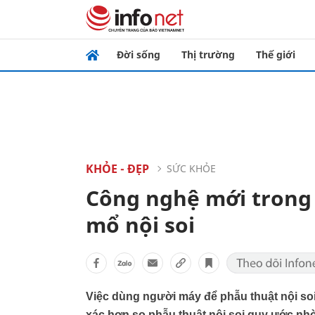
Đời sống
Thị trường
Thế giới
KHỎE - ĐẸP
SỨC KHỎE
Công nghệ mới trong 
mổ nội soi
Việc dùng người máy để phẫu thuật nội soi
xác hơn so phẫu thuật nội soi quy ước nhờ