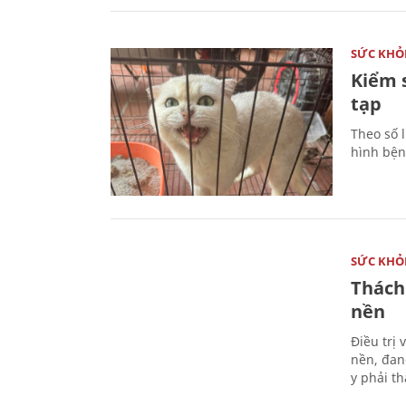
SỨC KHỎ
Kiểm 
tạp
Theo số l
hình bện
SỨC KHỎ
Thách
nền
Điều trị
nền, đan
y phải t