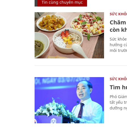
Tin cùng chuyên mục
SỨC KHỎ
Chăm 
còn k
Sức khỏe
hưởng củ
môi trườ
SỨC KHỎ
Tìm hư
Phó Giám
tất yếu 
dưỡng ng