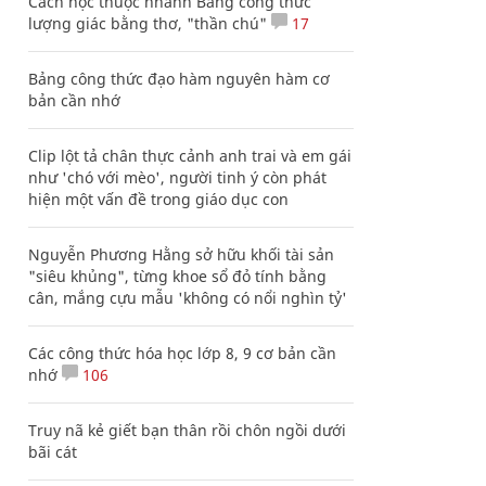
Cách học thuộc nhanh Bảng công thức
lượng giác bằng thơ, "thần chú"
17
Bảng công thức đạo hàm nguyên hàm cơ
bản cần nhớ
Clip lột tả chân thực cảnh anh trai và em gái
như 'chó với mèo', người tinh ý còn phát
hiện một vấn đề trong giáo dục con
Nguyễn Phương Hằng sở hữu khối tài sản
"siêu khủng", từng khoe sổ đỏ tính bằng
cân, mắng cựu mẫu 'không có nổi nghìn tỷ'
Các công thức hóa học lớp 8, 9 cơ bản cần
nhớ
106
Truy nã kẻ giết bạn thân rồi chôn ngồi dưới
bãi cát