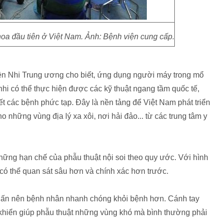
hoa đầu tiên ở Việt Nam. Ảnh: Bệnh viện cung cấp.
ện Nhi Trung ương cho biết, ứng dụng người máy trong mổ
 nhi có thể thực hiện được các kỹ thuật ngang tầm quốc tế,
yết các bệnh phức tạp. Đây là nền tảng để Việt Nam phát triển
o những vùng địa lý xa xôi, nơi hải đảo... từ các trung tâm y
hững hạn chế của phẫu thuật nội soi theo quy ước. Với hình
 có thể quan sát sâu hơn và chính xác hơn trước.
m lấn nên bệnh nhân nhanh chóng khỏi bệnh hơn. Cánh tay
khiển giúp phẫu thuật những vùng khó mà bình thường phải