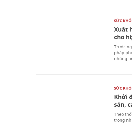
SỨC KHỎ
Xuất h
cho h
Trước ng
pháp phò
những hộ
SỨC KHỎ
Khởi 
sản, 
Theo thố
trong nhữ