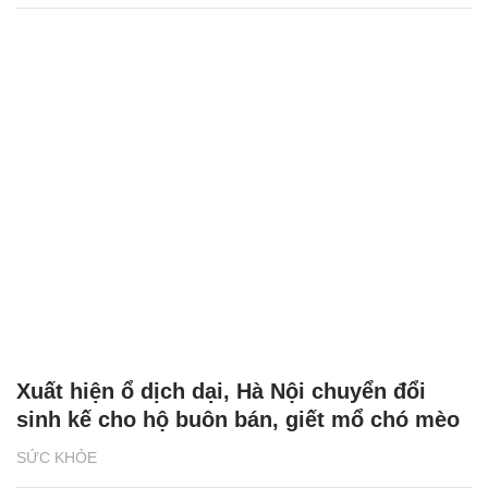
Xuất hiện ổ dịch dại, Hà Nội chuyển đổi
sinh kế cho hộ buôn bán, giết mổ chó mèo
SỨC KHỎE