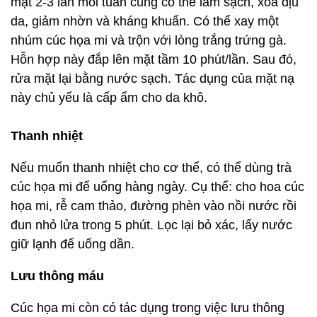
mặt 2-3 lần mỗi tuần cũng có thể làm sạch, xoa dịu
da, giảm nhờn và kháng khuẩn. Có thể xay một
nhúm cúc họa mi và trộn với lòng trắng trứng gà.
Hỗn hợp này đắp lên mặt tầm 10 phút/lần. Sau đó,
rửa mặt lại bằng nước sạch. Tác dụng của mặt nạ
này chủ yếu là cấp ẩm cho da khô.
Thanh nhiệt
Nếu muốn thanh nhiệt cho cơ thể, có thể dùng trà
cúc họa mi để uống hàng ngày. Cụ thể: cho hoa cúc
họa mi, rễ cam thảo, đường phèn vào nồi nước rồi
đun nhỏ lửa trong 5 phút. Lọc lại bỏ xác, lấy nước
giữ lạnh để uống dần.
Lưu thông máu
Cúc họa mi còn có tác dụng trong việc lưu thông