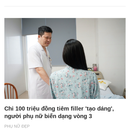
Chi 100 triệu đồng tiêm filler 'tạo dáng',
người phụ nữ biến dạng vòng 3
PHỤ NỮ ĐẸP