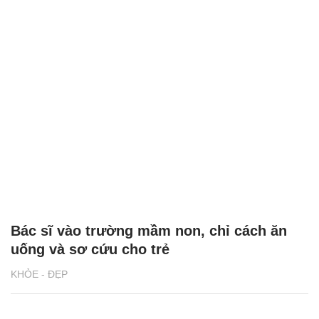
Bác sĩ vào trường mầm non, chỉ cách ăn
uống và sơ cứu cho trẻ
KHỎE - ĐẸP