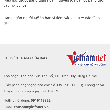
Mẹo học thuộc Bảng tuần hoàn nguyên tố hóa học bằng thơ,
câu nói vui vẻ
Hàng ngàn người Mỹ ân hận vì tiêm vắc xin HPV: Bác sĩ nói
gì?
CHUYÊN TRANG CỦA BÁO
Tòa soạn: Tòa nhà Cục Tần Số, 115 Trần Duy Hưng Hà Nội
Giấy phép hoạt động báo chí: Số 09/GP-BTTTT, Bộ Thông tin và
Truyền thông cấp ngày 07/01/2019.
0916118822
Hotline nội dung:
toasoan@infonet.vn
Email: