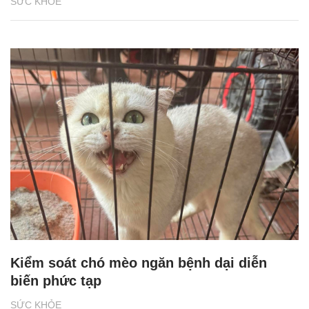
SỨC KHỎE
Kiểm soát chó mèo ngăn bệnh dại diễn
biến phức tạp
SỨC KHỎE