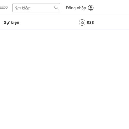
18822
Đăng nhập
Sự kiện
RSS