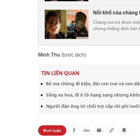
Nỗi khổ của chàng t
Chàng trai trẻ được mện
nhưng khẳng định bản 
Minh Thu
(lược dịch)
TIN LIÊN QUAN
Bố mẹ chồng đi kiện, đòi con trai và con d
Sống xa hoa, đi ô tô hạng sang nhưng khôn
Người đàn ông từ chối trợ cấp chi phí nuô
Bình luận