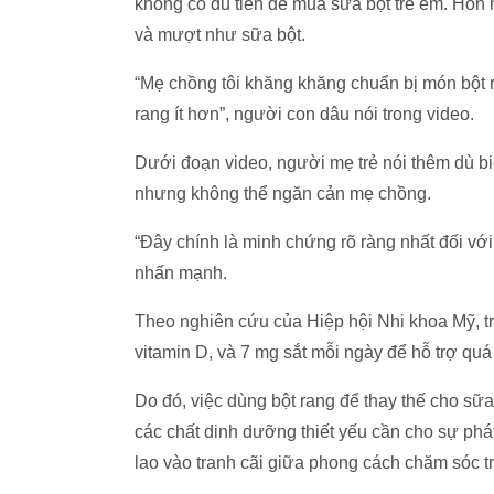
không có đủ tiền để mua sữa bột trẻ em. Hỗn 
và mượt như sữa bột.
“Mẹ chồng tôi khăng khăng chuẩn bị món bột ra
rang ít hơn”, người con dâu nói trong video.
Dưới đoạn video, người mẹ trẻ nói thêm dù bi
nhưng không thể ngăn cản mẹ chồng.
“Đây chính là minh chứng rõ ràng nhất đối với
nhấn mạnh.
Theo nghiên cứu của Hiệp hội Nhi khoa Mỹ, tr
vitamin D, và 7 mg sắt mỗi ngày để hỗ trợ quá
Do đó, việc dùng bột rang để thay thế cho sữ
các chất dinh dưỡng thiết yếu cần cho sự phá
lao vào tranh cãi giữa phong cách chăm sóc t