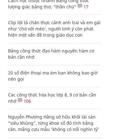
Cách học thuộc nhanh Bảng công thức
lượng giác bằng thơ, "thần chú"
17
Clip lột tả chân thực cảnh anh trai và em gái
như 'chó với mèo', người tinh ý còn phát
hiện một vấn đề trong giáo dục con
Bảng công thức đạo hàm nguyên hàm cơ
bản cần nhớ
20 số điện thoại ma ám bạn không bao giờ
nên gọi
Các công thức hóa học lớp 8, 9 cơ bản cần
nhớ
106
Nguyễn Phương Hằng sở hữu khối tài sản
"siêu khủng", từng khoe sổ đỏ tính bằng
cân, mắng cựu mẫu 'không có nổi nghìn tỷ'