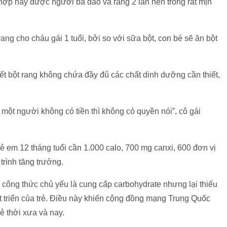
hợp này được người bà đảo và rang 2 lần nên trông rất mịn
ng cho cháu gái 1 tuổi, bởi so với sữa bột, con bé sẽ ăn bột
ết bột rang không chứa đầy đủ các chất dinh dưỡng cần thiết,
 một người không có tiền thì không có quyền nói”, cô gái
ẻ em 12 tháng tuổi cần 1.000 calo, 700 mg canxi, 600 đơn vị
 trình tăng trưởng.
a công thức chủ yếu là cung cấp carbohydrate nhưng lại thiếu
t triển của trẻ. Điều này khiến cộng đồng mạng Trung Quốc
rẻ thời xưa và nay.