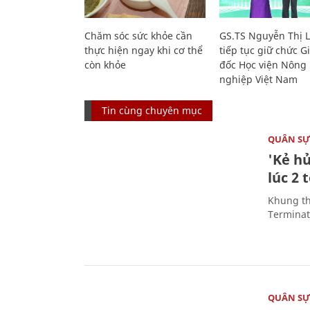
Chăm sóc sức khỏe cần
GS.TS Nguyễn Thị 
thực hiện ngay khi cơ thể
tiếp tục giữ chức 
còn khỏe
đốc Học viện Nông
nghiệp Việt Nam
Tin cùng chuyên mục
QUÂN S
'Kẻ h
lúc 2 
Khung th
Terminato
QUÂN S