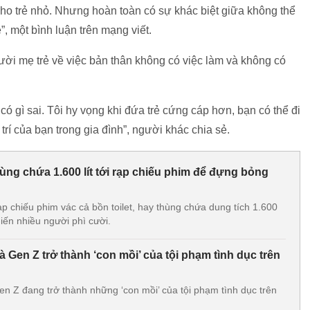
cho trẻ nhỏ. Nhưng hoàn toàn có sự khác biệt giữa không thể
”, một bình luận trên mạng viết.
ời mẹ trẻ về việc bản thân không có việc làm và không có
ó gì sai. Tôi hy vọng khi đứa trẻ cứng cáp hơn, bạn có thể đi
ị trí của bạn trong gia đình”, người khác chia sẻ.
thùng chứa 1.600 lít tới rạp chiếu phim để đựng bỏng
ạp chiếu phim vác cả bồn toilet, hay thùng chứa dung tích 1.600
iến nhiều người phì cười.
à Gen Z trở thành ‘con mồi’ của tội phạm tình dục trên
en Z đang trở thành những ‘con mồi’ của tội phạm tình dục trên