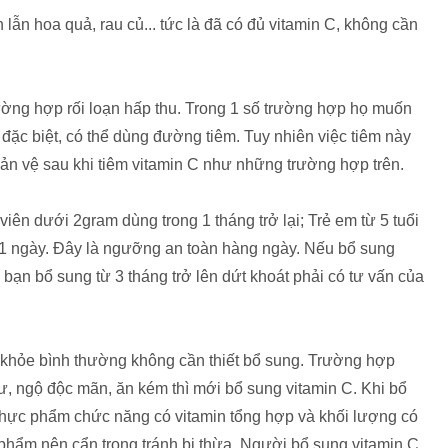
ẫn hoa quả, rau củ... tức là đã có đủ vitamin C, không cần
ường hợp rối loạn hấp thu. Trong 1 số trường hợp họ muốn
đặc biệt, có thể dùng đường tiêm. Tuy nhiên việc tiêm này
phản vệ sau khi tiêm vitamin C như những trường hợp trên.
ên dưới 2gram dùng trong 1 tháng trở lại; Trẻ em từ 5 tuổi
g/1 ngày. Đây là ngưỡng an toàn hàng ngày. Nếu bổ sung
ạn bổ sung từ 3 tháng trở lên dứt khoát phải có tư vấn của
khỏe bình thường không cần thiết bổ sung. Trường hợp
, ngộ độc mãn, ăn kém thì mới bổ sung vitamin C. Khi bổ
 thực phẩm chức năng có vitamin tổng hợp và khối lượng có
phẩm nên cẩn trọng tránh bị thừa. Người bổ sung vitamin C