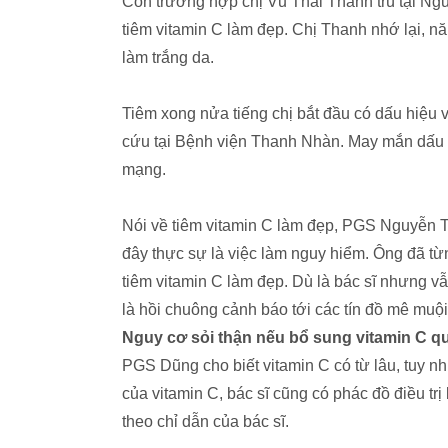
Còn trường hợp chị Vũ Thái Thanh trú tại Ng
tiêm vitamin C làm đẹp. Chị Thanh nhớ lại, n
làm trắng da.
Tiêm xong nửa tiếng chị bắt đầu có dấu hiệu
cứu tại Bệnh viện Thanh Nhàn. May mắn dấu h
mạng.
Nói về tiêm vitamin C làm đẹp, PGS Nguyễn T
đây thực sự là việc làm nguy hiểm. Ông đã t
tiêm vitamin C làm đẹp. Dù là bác sĩ nhưng vẫ
là hồi chuông cảnh báo tới các tín đồ mê muội
Nguy cơ sỏi thận nếu bổ sung vitamin C q
PGS Dũng cho biết vitamin C có từ lâu, tuy n
của vitamin C, bác sĩ cũng có phác đồ điều tr
theo chỉ dẫn của bác sĩ.