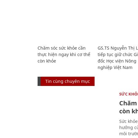
Chăm sóc sức khỏe cần
GS.TS Nguyễn Thị 
thực hiện ngay khi cơ thể
tiếp tục giữ chức 
còn khỏe
đốc Học viện Nông
nghiệp Việt Nam
Tin cùng chuyên mục
SỨC KHỎ
Chăm 
còn k
Sức khỏe
hưởng củ
môi trườ