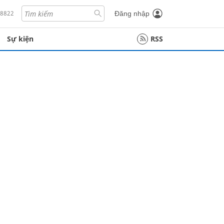
18822
Đăng nhập
Sự kiện
RSS