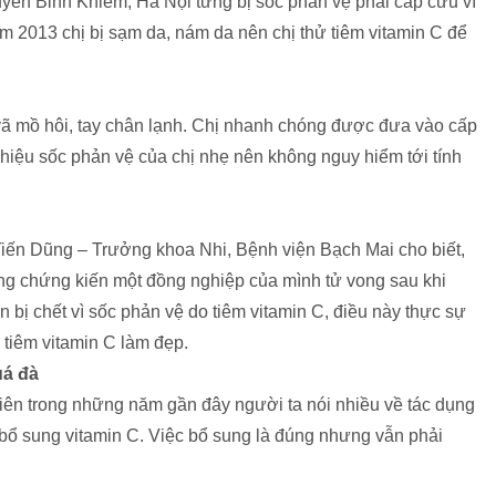
uyễn Bỉnh Khiêm, Hà Nội từng bị sốc phản vệ phải cấp cứu vì
ăm 2013 chị bị sạm da, nám da nên chị thử tiêm vitamin C để
 vã mồ hôi, tay chân lạnh. Chị nhanh chóng được đưa vào cấp
iệu sốc phản vệ của chị nhẹ nên không nguy hiểm tới tính
iến Dũng – Trưởng khoa Nhi, Bệnh viện Bạch Mai cho biết,
ừng chứng kiến một đồng nghiệp của mình tử vong sau khi
n bị chết vì sốc phản vệ do tiêm vitamin C, điều này thực sự
 tiêm vitamin C làm đẹp.
uá đà
hiên trong những năm gần đây người ta nói nhiều về tác dụng
ị bổ sung vitamin C. Việc bổ sung là đúng nhưng vẫn phải