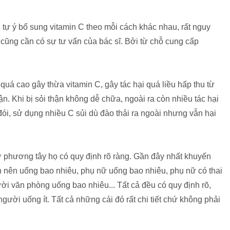
 tự ý bổ sung vitamin C theo mỗi cách khác nhau, rất nguy
cũng cần có sự tư vấn của bác sĩ. Bởi từ chỗ cung cấp
quá cao gây thừa vitamin C, gây tác hại quá liều hấp thu từ
ận. Khi bị sỏi thận không dễ chữa, ngoài ra còn nhiều tác hại
ói, sử dụng nhiều C sủi dù đào thải ra ngoài nhưng vẫn hại
ở phương tây họ có quy định rõ ràng. Gần đây nhất khuyến
n nên uống bao nhiêu, phụ nữ uống bao nhiêu, phụ nữ có thai
i văn phòng uống bao nhiêu... Tất cả đều có quy định rõ,
gười uống ít. Tất cả những cái đó rất chi tiết chứ không phải