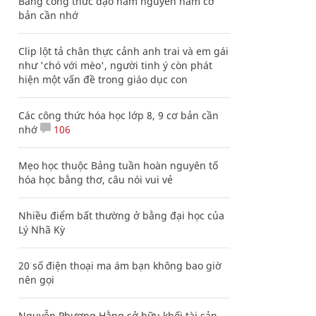
Bảng công thức đạo hàm nguyên hàm cơ
bản cần nhớ
Clip lột tả chân thực cảnh anh trai và em gái
như 'chó với mèo', người tinh ý còn phát
hiện một vấn đề trong giáo dục con
Các công thức hóa học lớp 8, 9 cơ bản cần
nhớ
106
Mẹo học thuộc Bảng tuần hoàn nguyên tố
hóa học bằng thơ, câu nói vui vẻ
Nhiều điểm bất thường ở bằng đại học của
Lý Nhã Kỳ
20 số điện thoại ma ám bạn không bao giờ
nên gọi
Nguyễn Phương Hằng sở hữu khối tài sản