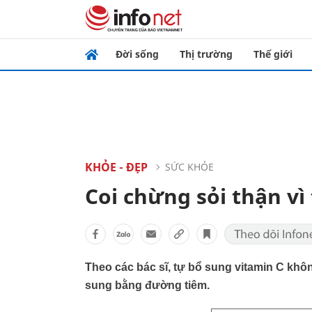
Đời sống
Thị trường
Thế giới
KHỎE - ĐẸP
SỨC KHỎE
Coi chừng sỏi thận vì
Theo các bác sĩ, tự bổ sung vitamin C khôn
sung bằng đường tiêm.