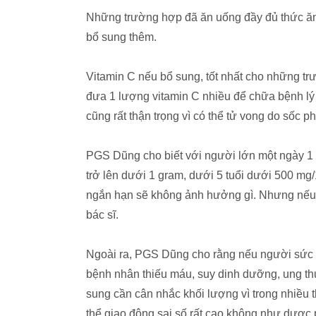
Những trường hợp đã ăn uống đầy đủ thức ăn l
bổ sung thêm.
Vitamin C nếu bổ sung, tốt nhất cho những tr
đưa 1 lượng vitamin C nhiều để chữa bệnh lý 
cũng rất thận trọng vì có thể tử vong do sốc 
PGS Dũng cho biết với người lớn một ngày 1 vi
trở lên dưới 1 gram, dưới 5 tuổi dưới 500 m
ngắn hạn sẽ không ảnh hưởng gì. Nhưng nếu b
bác sĩ.
Ngoài ra, PGS Dũng cho rằng nếu người sức 
bệnh nhân thiếu máu, suy dinh dưỡng, ung thư
sung cần cân nhắc khối lượng vì trong nhiều
thể giao động sai số rất cao không như dược 