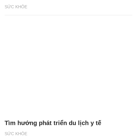
SỨC KHỎE
Tìm hướng phát triển du lịch y tế
SỨC KHỎE