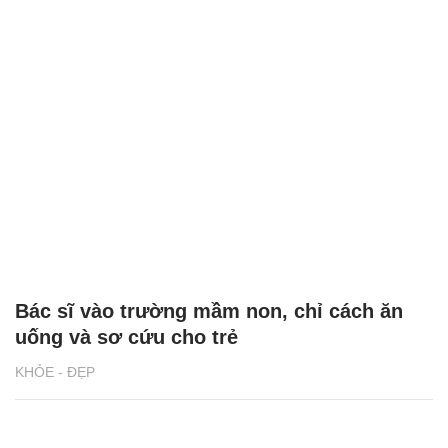
Bác sĩ vào trường mầm non, chỉ cách ăn
uống và sơ cứu cho trẻ
KHỎE - ĐẸP