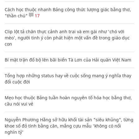
Cách học thuộc nhanh Bảng công thức lượng giác bằng thơ,
"thần chú"
17
Clip lột tả chân thực cảnh anh trai và em gái như 'chó với
mèo', người tinh ý còn phát hiện một vấn đề trong giáo dục
con
Bí mật trận đổ bộ lên bãi biển Tà Lơn của Hải quân Việt Nam
Tổng hợp những status hay về cuộc sống mang ý nghĩa thay
đổi cuộc đời
Mẹo học thuộc Bảng tuần hoàn nguyên tố hóa học bằng thơ,
câu nói vui vẻ
Nguyễn Phương Hằng sở hữu khối tài sản "siêu khủng", từng
khoe sổ đỏ tính bằng cân, mắng cựu mẫu 'không có nổi
nghìn tỷ'