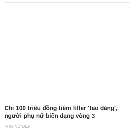
Chi 100 triệu đồng tiêm filler 'tạo dáng',
người phụ nữ biến dạng vòng 3
PHỤ NỮ ĐẸP