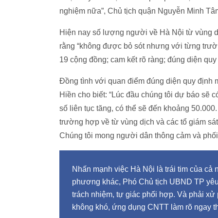
nghiệm nữa”, Chủ tịch quận Nguyễn Minh Tâ
Hiện nay số lượng người về Hà Nội từ vùng 
rằng “không được bỏ sót nhưng với từng trườ
19 cộng đồng; cam kết rõ ràng; đúng diện quy
Đồng tình với quan điểm đúng diện quy định
Hiền cho biết: “Lúc đầu chúng tôi dự báo sẽ
số liên tục tăng, có thể sẽ đến khoảng 50.00
trường hợp về từ vùng dịch và các tổ giám sá
Chúng tôi mong người dân thông cảm và phối
Nhấn mạnh việc Hà Nội là trái tim của cả
phương khác, Phó Chủ tịch UBND TP yêu c
trách nhiệm, tự giác phối hợp. Và phải xử
không khó, ứng dụng CNTT làm rõ ngay t