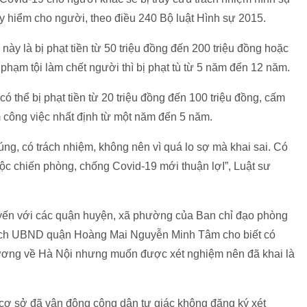
uy hiểm cho người, theo điều 240 Bộ luật Hình sự 2015.
̀y là bị phạt tiền từ 50 triệu đồng đến 200 triệu đồng hoặc
phạm tội làm chết người thì bị phạt tù từ 5 năm đến 12 năm.
 thể bị phạt tiền từ 20 triệu đồng đến 100 triệu đồng, cấm
công việc nhất định từ một năm đến 5 năm.
úng, có trách nhiệm, không nên vì quá lo sợ mà khai sai. Có
 cuộc chiến phòng, chống Covid-19 mới thuận lợI”, Luật sư
tuyến với các quận huyện, xã phường của Ban chỉ đạo phòng
tịch UBND quận Hoàng Mai Nguyễn Minh Tâm cho biết có
Dương về Hà Nội nhưng muốn được xét nghiệm nên đã khai là
 cơ sở đã vận động công dân tự giác không đăng ký xét