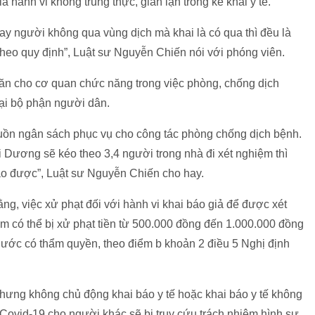
́ là hành vi không trung thực, gian lận trong kê khai y tế.
 người không qua vùng dịch mà khai là có qua thì đều là
chính theo quy định”, Luật sư Nguyễn Chiến nói với phóng viên.
n cho cơ quan chức năng trong việc phòng, chống dịch
 bộ phận người dân.
i nguồn ngân sách phục vụ cho công tác phòng chống dịch bệnh.
Hải Dương sẽ kéo theo 3,4 người trong nhà đi xét nghiệm thì
 bảo được”, Luật sư Nguyễn Chiến cho hay.
̣̂c xử phạt đối với hành vi khai báo giả để được xét
ó thể bị xử phạt tiền từ 500.000 đồng đến 1.000.000 đồng
 nước có thẩm quyền, theo điểm b khoản 2 điều 5 Nghị định
̂̀ nhưng không chủ động khai báo y tế hoặc khai báo y tế không
nh Covid-19 cho người khác sẽ bị truy cứu trách nhiệm hình sự