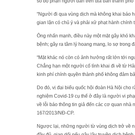
số bộ phận người dân trên địa bàn thành phô
“Người đi qua vùng dịch mà không khai báo hay
gian lận có chủ ý và phải xử phạt hành 
Ông nhấn mạnh, điều này một mặt gây khó khă
bệnh; gây ra tâm lý hoang mang, lo sợ trong đại
“Mặt khác nó còn có ảnh hưởng rất lớn tớ
Chẳng hạn một người cố tình khai đi về từ 
kinh phí chính quyền thành phố không đảm
Do đó, vị đại biểu quốc hội đoàn Hà Nội cho rằng, vie
nghiệm Covid-19 cụ thể ở đây là người vi phạm c
về lỗi báo thông tin giả đến các cơ quan nhà
167/2013/NĐ-CP.
Ngược lại, những người từ vùng dịch trở ve
đầy đủ, gian dối nếu gây lây truyền dịch bệ