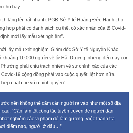
m cho hay.
dịch tăng lên rất nhanh. PGĐ Sở Y tế Hoàng Đức Hạnh cho
ng hợp phải có danh sách cụ thể, có xác nhận của tổ Covid-
 định mới lấy mẫu xét nghiệm”.
 mới lấy mẫu xét nghiệm, Giám đốc Sở Y tế Nguyễn Khắc
 có khoảng 10.000 người về từ Hải Dương, nhưng đến nay con
0. Phường phải chịu trách nhiệm về sự chính xác của các
t Covid-19 cộng đồng phải vào cuộc quyết liệt hơn nữa.
 hợp chặt chẽ với chính quyền”.
 nước nên không thể cấm cản người ra vào như một số địa
ầu: “Cần làm tốt công tác tuyên truyền để người dân
 phạt nghiêm các vi phạm để làm gương. Việc thanh tra
hời điểm nào, người ở đâu…”,