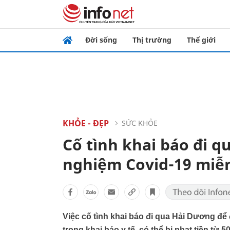
Đời sống
Thị trường
Thế giới
KHỎE - ĐẸP
SỨC KHỎE
Cố tình khai báo đi 
nghiệm Covid-19 miễn 
Việc cố tình khai báo đi qua Hải Dương để 
trong khai báo y tế, có thể bị phạt tiền tu