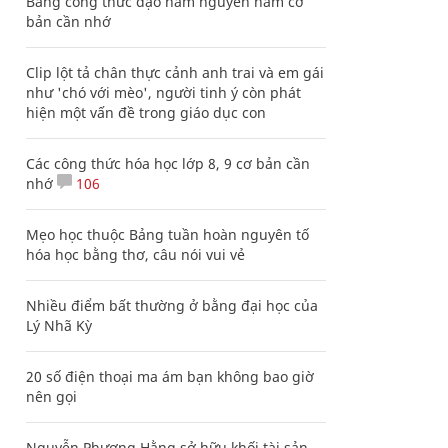
Bảng công thức đạo hàm nguyên hàm cơ
bản cần nhớ
Clip lột tả chân thực cảnh anh trai và em gái
như 'chó với mèo', người tinh ý còn phát
hiện một vấn đề trong giáo dục con
Các công thức hóa học lớp 8, 9 cơ bản cần
nhớ
106
Mẹo học thuộc Bảng tuần hoàn nguyên tố
hóa học bằng thơ, câu nói vui vẻ
Nhiều điểm bất thường ở bằng đại học của
Lý Nhã Kỳ
20 số điện thoại ma ám bạn không bao giờ
nên gọi
Nguyễn Phương Hằng sở hữu khối tài sản