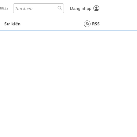
18822
Đăng nhập
Sự kiện
RSS