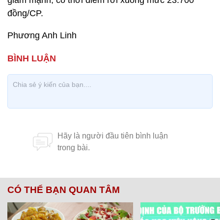
giảm mạnh, có thời điểm rơi xuống mức 23.700
đồng/CP.
Phương Anh Linh
CÓ THỂ BẠN QUAN TÂM