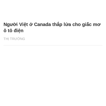
Người Việt ở Canada thắp lửa cho giấc mơ
ô tô điện
THỊ TRƯỜNG