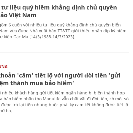
 tư liệu quý hiếm khẳng định chủ quyền
đảo Việt Nam
gồm 6 cuốn với nhiều tư liệu quý khẳng định chủ quyền biển
 Nam vừa được Nhà xuất bản TT&TT giới thiệu nhân dịp kỷ niệm
ự kiện Gạc Ma (14/3/1988-14/3/2023).
ỜNG
hoản 'cấm' tiết lộ với người đòi tiền 'gửi
kiệm thành mua bảo hiểm'
i nhiều khách hàng gửi tiết kiệm ngân hàng bị biến thành hợp
 bảo hiểm nhân thọ Manulife vẫn chật vật đi đòi tiền, có một số
 được trả lại tiền nhưng buộc phải ký cam kết không được tiết lộ
thứ ba.