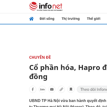
Đời sống
Thị trường
Thế giới
CHUYÊN ĐỀ
Cổ phần hóa, Hapro đ
đồng
UBND TP Hà Nội vừa ban hành quyết định p
ty Thương mại Hà Nội (Hapro). Theo đó, tại 