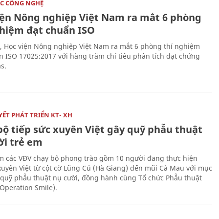
C CÔNG NGHỆ
iện Nông nghiệp Việt Nam ra mắt 6 phòng
ghiệm đạt chuẩn ISO
, Học viện Nông nghiệp Việt Nam ra mắt 6 phòng thí nghiệm
n ISO 17025:2017 với hàng trăm chỉ tiêu phân tích đạt chứng
s.
ẾT PHÁT TRIỂN KT- XH
bộ tiếp sức xuyên Việt gây quỹ phẫu thuật
ời trẻ em
 các VĐV chạy bộ phong trào gồm 10 người đang thực hiện
xuyên Việt từ cột cờ Lũng Cú (Hà Giang) đến mũi Cà Mau với mục
 quỹ phẫu thuật nụ cười, đồng hành cùng Tổ chức Phẫu thuật
(Operation Smile).