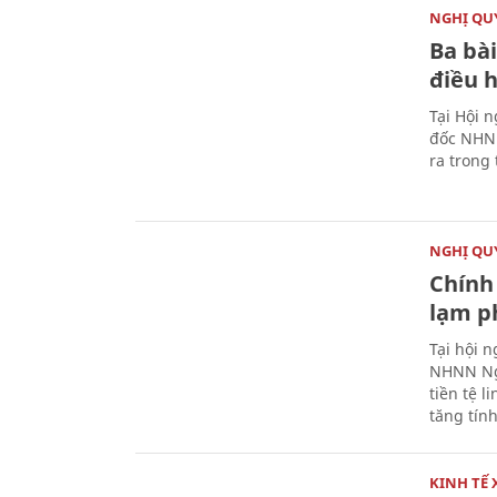
NGHỊ QUY
Ba bài
điều 
Tại Hội 
đốc NHNN
ra trong
NGHỊ QUY
Chính 
lạm ph
Tại hội 
NHNN Ng
tiền tệ l
tăng tính
KINH TẾ 