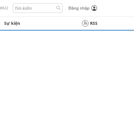
18822
Đăng nhập
Sự kiện
RSS