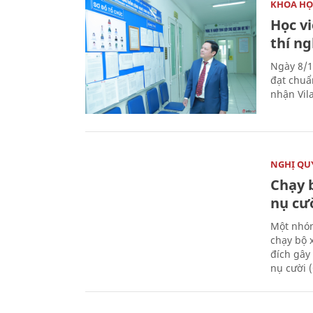
KHOA HỌ
Học v
thí n
Ngày 8/1
đạt chuẩ
nhận Vila
NGHỊ QUY
Chạy 
nụ cư
Một nhóm
chạy bộ 
đích gây
nụ cười 