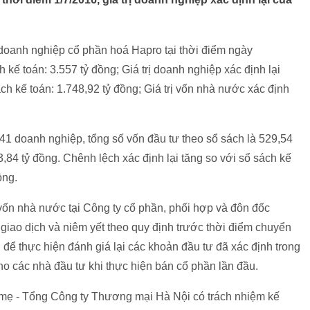
doanh nghiệp cổ phần hoá Hapro tại thời điểm ngày
h kế toán: 3.557 tỷ đồng; Giá trị doanh nghiệp xác định lại
ch kế toán: 1.748,92 tỷ đồng; Giá trị vốn nhà nước xác định
i 41 doanh nghiệp, tổng số vốn đầu tư theo sổ sách là 529,54
3,84 tỷ đồng. Chênh lệch xác định lại tăng so với sổ sách kế
ồng.
vốn nhà nước tại Công ty cổ phần, phối hợp và đôn đốc
 giao dịch và niêm yết theo quy định trước thời điểm chuyển
ể thực hiện đánh giá lại các khoản đầu tư đã xác định trong
ho các nhà đầu tư khi thực hiện bán cổ phần lần đầu.
 mẹ - Tổng Công ty Thương mại Hà Nội có trách nhiệm kế