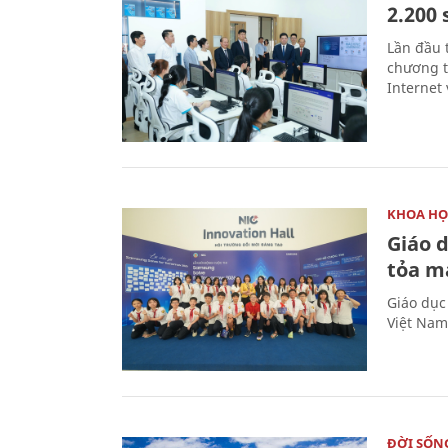
2.200 
Lần đầu 
chương t
Internet 
KHOA HỌ
Giáo 
tỏa m
Giáo dục
Việt Nam
ĐỜI SỐN