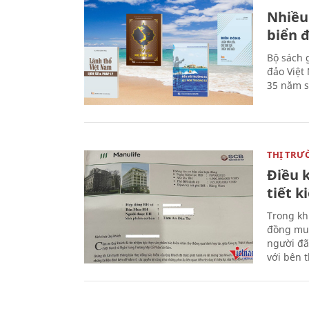
Nhiều
biển 
Bộ sách 
đảo Việt
35 năm s
THỊ TRƯ
Điều k
tiết 
Trong kh
đồng mua
người đã
với bên 