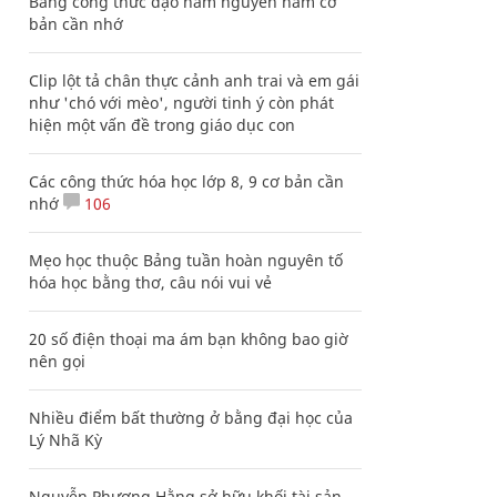
Bảng công thức đạo hàm nguyên hàm cơ
bản cần nhớ
Clip lột tả chân thực cảnh anh trai và em gái
như 'chó với mèo', người tinh ý còn phát
hiện một vấn đề trong giáo dục con
Các công thức hóa học lớp 8, 9 cơ bản cần
nhớ
106
Mẹo học thuộc Bảng tuần hoàn nguyên tố
hóa học bằng thơ, câu nói vui vẻ
20 số điện thoại ma ám bạn không bao giờ
nên gọi
Nhiều điểm bất thường ở bằng đại học của
Lý Nhã Kỳ
Nguyễn Phương Hằng sở hữu khối tài sản