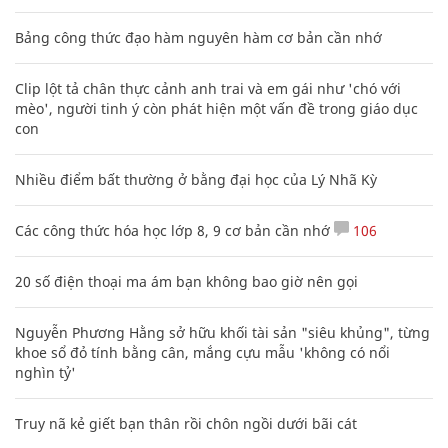
Bảng công thức đạo hàm nguyên hàm cơ bản cần nhớ
Clip lột tả chân thực cảnh anh trai và em gái như 'chó với
mèo', người tinh ý còn phát hiện một vấn đề trong giáo dục
con
Nhiều điểm bất thường ở bằng đại học của Lý Nhã Kỳ
Các công thức hóa học lớp 8, 9 cơ bản cần nhớ
106
20 số điện thoại ma ám bạn không bao giờ nên gọi
Nguyễn Phương Hằng sở hữu khối tài sản "siêu khủng", từng
khoe sổ đỏ tính bằng cân, mắng cựu mẫu 'không có nổi
nghìn tỷ'
Truy nã kẻ giết bạn thân rồi chôn ngồi dưới bãi cát