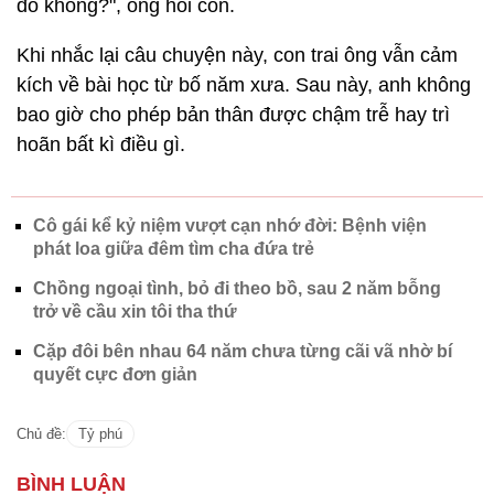
đó không?", ông hỏi con.
Khi nhắc lại câu chuyện này, con trai ông vẫn cảm
kích về bài học từ bố năm xưa. Sau này, anh không
bao giờ cho phép bản thân được chậm trễ hay trì
hoãn bất kì điều gì.
Cô gái kể kỷ niệm vượt cạn nhớ đời: Bệnh viện
phát loa giữa đêm tìm cha đứa trẻ
Chồng ngoại tình, bỏ đi theo bồ, sau 2 năm bỗng
trở về cầu xin tôi tha thứ
Cặp đôi bên nhau 64 năm chưa từng cãi vã nhờ bí
quyết cực đơn giản
Chủ đề:
Tỷ phú