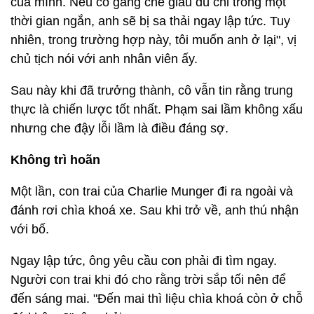
của mình. Nếu cố gắng che giấu dù chỉ trong một
thời gian ngắn, anh sẽ bị sa thải ngay lập tức. Tuy
nhiên, trong trường hợp này, tôi muốn anh ở lại", vị
chủ tịch nói với anh nhân viên ấy.
Sau này khi đã trưởng thành, cô vẫn tin rằng trung
thực là chiến lược tốt nhất. Phạm sai lầm không xấu
nhưng che đậy lỗi lầm là điều đáng sợ.
Không trì hoãn
Một lần, con trai của Charlie Munger đi ra ngoài và
đánh rơi chìa khoá xe. Sau khi trở về, anh thú nhận
với bố.
Ngay lập tức, ông yêu cầu con phải đi tìm ngay.
Người con trai khi đó cho rằng trời sắp tối nên để
đến sáng mai. "Đến mai thì liệu chìa khoá còn ở chỗ