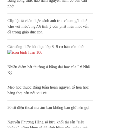
Bảng công thức đạo hàm nguyên hàm cơ bản cần
nhớ
Clip lột tả chân thực cảnh anh trai và em gái như
'chó với mèo', người tinh ý còn phát hiện một vấn
đề trong giáo dục con
Các công thức hóa học lớp 8, 9 cơ bản cần nhớ
106
Nhiều điểm bất thường ở bằng đại học của Lý Nhã
Kỳ
Mẹo học thuộc Bảng tuần hoàn nguyên tố hóa học
bằng thơ, câu nói vui vẻ
20 số điện thoại ma ám bạn không bao giờ nên gọi
Nguyễn Phương Hằng sở hữu khối tài sản "siêu
khủng", từng khoe sổ đỏ tính bằng cân, mắng cựu