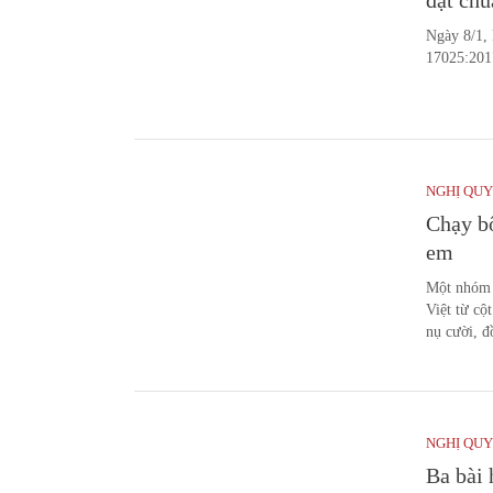
Ngày 8/1,
17025:2017
NGHỊ QUY
Chạy bộ
em
Một nhóm 
Việt từ cộ
nụ cười, đ
NGHỊ QUY
Ba bài 