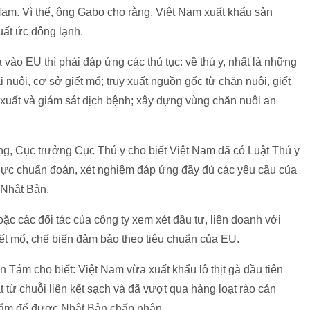
Nam. Vì thế, ông Gabo cho rằng, Việt Nam xuất khẩu sản
uất ức đông lạnh.
 vào EU thì phải đáp ứng các thủ tục: về thú y, nhất là những
i nuôi, cơ sở giết mổ; truy xuất nguồn gốc từ chăn nuôi, giết
y xuất và giám sát dịch bệnh; xây dựng vùng chăn nuôi an
g, Cục trưởng Cục Thú y cho biết Việt Nam đã có Luật Thú y
lực chuẩn đoán, xét nghiệm đáp ứng đầy đủ các yêu cầu của
 Nhật Bản.
 các đối tác của công ty xem xét đầu tư, liên doanh với
t mổ, chế biến đảm bảo theo tiêu chuẩn của EU.
n Tám cho biết: Việt Nam vừa xuất khẩu lô thịt gà đầu tiên
t từ chuỗi liên kết sạch và đã vượt qua hàng loạt rào cản
phẩm để được Nhật Bản chấp nhận.