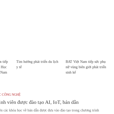
 tiếp
Tìm hướng phát triển du lịch
BAT Việt Nam tiếp sức phụ
c Học
y tế
nữ vùng biên giới phát triển
t Nam
sinh kế
C CÔNG NGHỆ
inh viên được đào tạo AI, IoT, bán dẫn
ên các khóa học về bán dẫn được đưa vào đào tạo trong chương trình