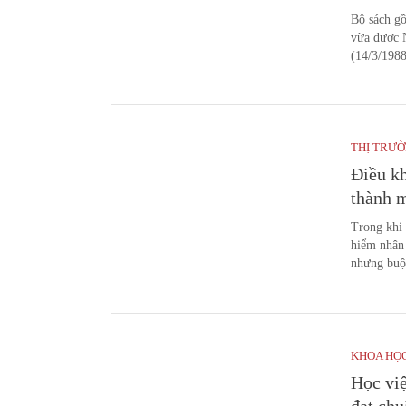
Bộ sách gồ
vừa được 
(14/3/1988
THỊ TRƯ
Điều kh
thành 
Trong khi 
hiểm nhân 
nhưng buộc
KHOA HỌ
Học vi
đạt ch