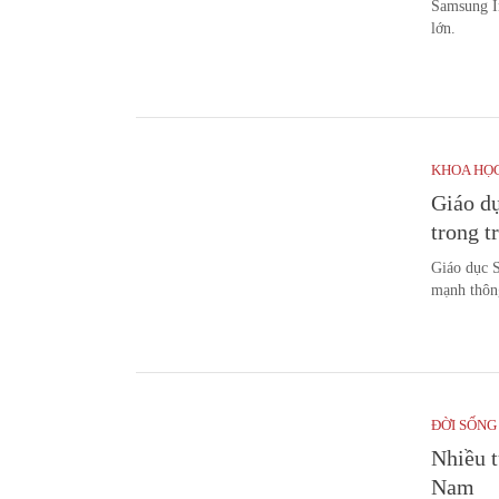
Samsung In
lớn.
KHOA HỌ
Giáo dụ
trong t
Giáo dục S
mạnh thông
ĐỜI SỐNG
Nhiều t
Nam