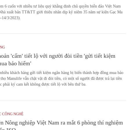
m 6 cuốn với nhiều tư liệu quý khẳng định chủ quyền biển đảo Việt Nam
Nhà xuất bản TT&TT giới thiệu nhân dịp kỷ niệm 35 năm sự kiện Gạc Ma
-14/3/2023).
ỜNG
oản 'cấm' tiết lộ với người đòi tiền 'gửi tiết kiệm
mua bảo hiểm'
nhiều khách hàng gửi tiết kiệm ngân hàng bị biến thành hợp đồng mua bảo
thọ Manulife vẫn chật vật đi đòi tiền, có một số người đã được trả lại tiền
 phải ký cam kết không được tiết lộ với bên thứ ba.
C CÔNG NGHỆ
ện Nông nghiệp Việt Nam ra mắt 6 phòng thí nghiệm
uẩn ISO