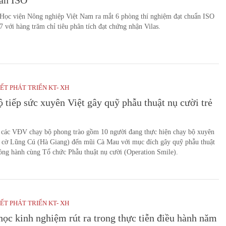
 Học viện Nông nghiệp Việt Nam ra mắt 6 phòng thí nghiệm đạt chuẩn ISO
 với hàng trăm chỉ tiêu phân tích đạt chứng nhận Vilas.
ẾT PHÁT TRIỂN KT- XH
 tiếp sức xuyên Việt gây quỹ phẫu thuật nụ cười trẻ
các VĐV chạy bộ phong trào gồm 10 người đang thực hiện chạy bộ xuyên
t cờ Lũng Cú (Hà Giang) đến mũi Cà Mau với mục đích gây quỹ phẫu thuật
ồng hành cùng Tổ chức Phẫu thuật nụ cười (Operation Smile).
ẾT PHÁT TRIỂN KT- XH
học kinh nghiệm rút ra trong thực tiễn điều hành năm