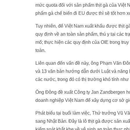
mức quota đối với sản phẩm thịt gà của Việt 
phẩm gà chế biến đi EU được thì sẽ tốt hơn x
Tuy nhiên, để Việt Nam xuất khẩu được thịt gà
quy định về an toàn sản phẩm, thú y tại các trạ
mổ; thực hiện các quy định của OIE trong tru
toàn.
Liên quan đến vấn đề này, ông Phạm Văn Đôn
và 13 văn bản hướng dẫn dưới Luật và năng 
các nước, trong đó có thị trường khó tính như
Ông Đông đề xuất Công ty Jan Zandbergen hoặc
doanh nghiệp Việt Nam để xây dựng cơ sở giế
Phát biểu tại buổi làm việc, Thứ trưởng Vũ Vă
sang Nhật Bản. Đây là lô thịt gà được sản xuấ
kiểm soát khắt khe về vệ sinh an toàn thực 