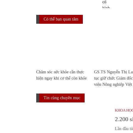
Có thể bạn quan tâm
Chăm sóc sức khỏe cần thực
GS.TS Nguyễn Thị Lan
hiện ngay khi cơ thể còn khỏe
tục giữ chức Giám đố
viện Nông nghiệp Việ
Tin cùng chuyên mục
KHOA HỌ
2.200 s
Lần đầu ti