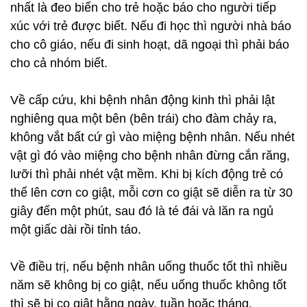
nhất là đeo biển cho trẻ hoặc báo cho người tiếp
xúc với trẻ được biết. Nếu đi học thì người nhà báo
cho cô giáo, nếu đi sinh hoạt, dã ngoại thì phải báo
cho cả nhóm biết.
Về cấp cứu, khi bệnh nhân động kinh thì phải lật
nghiêng qua một bên (bên trái) cho đàm chảy ra,
không vắt bất cứ gì vào miệng bệnh nhân. Nếu nhét
vật gì đó vào miệng cho bệnh nhân đừng cắn răng,
lưỡi thì phải nhét vật mềm. Khi bị kích động trẻ có
thể lên cơn co giật, mỗi cơn co giật sẽ diễn ra từ 30
giây đến một phút, sau đó là té đái và lăn ra ngủ
một giấc dài rồi tỉnh táo.
Về điều trị, nếu bệnh nhân uống thuốc tốt thì nhiều
năm sẽ không bị co giật, nếu uống thuốc không tốt
thì sẽ bị co giật hằng ngày, tuần hoặc tháng.