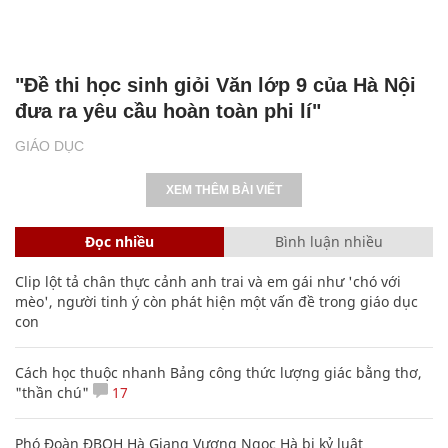
"Đề thi học sinh giỏi Văn lớp 9 của Hà Nội
đưa ra yêu cầu hoàn toàn phi lí"
GIÁO DỤC
XEM THÊM BÀI VIẾT
Đọc nhiều
Bình luận nhiều
Clip lột tả chân thực cảnh anh trai và em gái như 'chó với
mèo', người tinh ý còn phát hiện một vấn đề trong giáo dục
con
Cách học thuộc nhanh Bảng công thức lượng giác bằng thơ,
"thần chú"
17
Phó Đoàn ĐBQH Hà Giang Vương Ngọc Hà bị kỷ luật