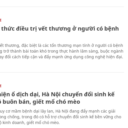
E
 thức điều trị vết thương ở người có bệnh
 vết thương, đặc biệt là các tổn thương mạn tính ở người có bệnh
g trở thành bài toán khó trong thực hành lâm sàng, buộc ngành
hay đổi cách tiếp cận và đẩy mạnh ứng dụng công nghệ hiện đại.
E
iện ổ dịch dại, Hà Nội chuyển đổi sinh kế
ộ buôn bán, giết mổ chó mèo
uy cơ mầm bệnh dại lây lan, Hà Nội đang đẩy mạnh các giải
ng chống, trong đó có hỗ trợ chuyển đổi sinh kế bền vững cho
 kinh doanh, giết mổ chó mèo.