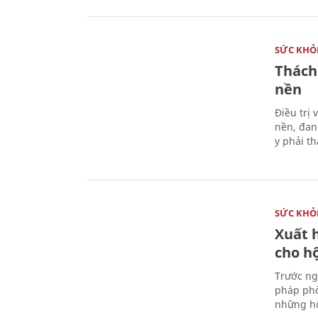
SỨC KHỎ
Thách
nền
Điều trị
nền, đan
y phải t
SỨC KHỎ
Xuất h
cho h
Trước ng
pháp phò
những hộ