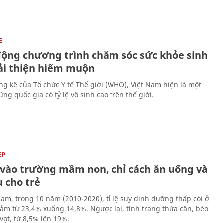
E
động chương trình chăm sóc sức khỏe sinh
cải thiện hiếm muộn
ng kê của Tổ chức Y tế Thế giới (WHO), Việt Nam hiện là một
ng quốc gia có tỷ lệ vô sinh cao trên thế giới.
ẸP
ĩ vào trường mầm non, chỉ cách ăn uống và
 cho trẻ
Nam, trong 10 năm (2010-2020), tỉ lệ suy dinh dưỡng thấp còi ở
iảm từ 23,4% xuống 14,8%. Ngược lại, tình trạng thừa cân, béo
vọt, từ 8,5% lên 19%.