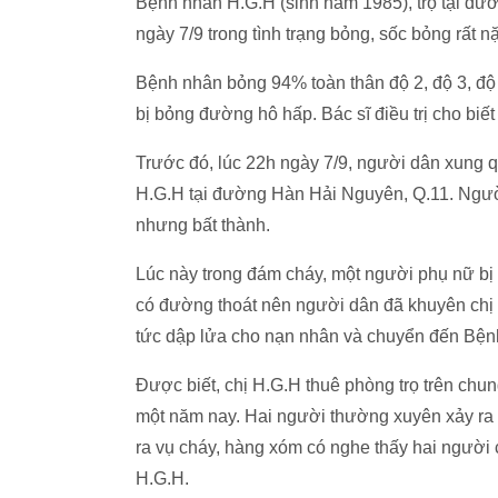
Bệnh nhân H.G.H (sinh năm 1985), trọ tại đ
ngày 7/9 trong tình trạng bỏng, sốc bỏng rất n
Bệnh nhân bỏng 94% toàn thân độ 2, độ 3, độ 
bị bỏng đường hô hấp. Bác sĩ điều trị cho biết
Trước đó, lúc 22h ngày 7/9, người dân xung q
H.G.H tại đường Hàn Hải Nguyên, Q.11. Ngườ
nhưng bất thành.
Lúc này trong đám cháy, một người phụ nữ bị 
có đường thoát nên người dân đã khuyên chị 
tức dập lửa cho nạn nhân và chuyển đến Bệnh
Được biết, chị H.G.H thuê phòng trọ trên ch
một năm nay. Hai người thường xuyên xảy ra 
ra vụ cháy, hàng xóm có nghe thấy hai người 
H.G.H.