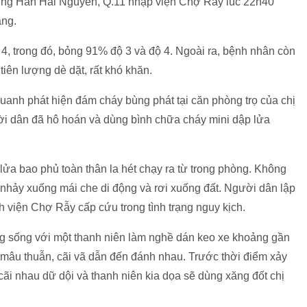
ường Hàn Hải Nguyên, Q.11 nhập viện Chợ Rẫy lúc 22h40
ặng.
4, trong đó, bỏng 91% độ 3 và độ 4. Ngoài ra, bệnh nhân còn
 tiên lượng dè dặt, rất khó khăn.
uanh phát hiện đám cháy bùng phát tại căn phòng trọ của chị
i dân đã hô hoán và dùng bình chữa cháy mini dập lửa
lửa bao phủ toàn thân la hét chạy ra từ trong phòng. Không
nhảy xuống mái che di động và rơi xuống đất. Người dân lập
 viện Chợ Rẫy cấp cứu trong tình trạng nguy kịch.
ung sống với một thanh niên làm nghề dán keo xe khoảng gần
mâu thuẫn, cãi vã dẫn đến đánh nhau. Trước thời điểm xảy
cãi nhau dữ dội và thanh niên kia dọa sẽ dùng xăng đốt chị