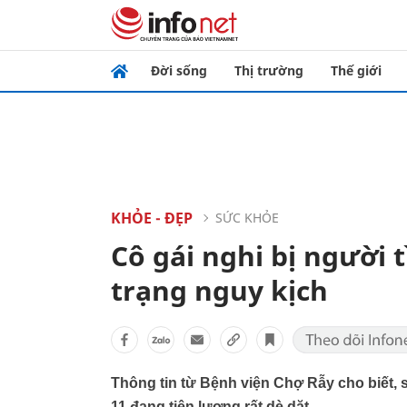
Đời sống
Thị trường
Thế giới
KHỎE - ĐẸP
SỨC KHỎE
Cô gái nghi bị người 
trạng nguy kịch
Thông tin từ Bệnh viện Chợ Rẫy cho biết,
11 đang tiên lượng rất dè dặt.