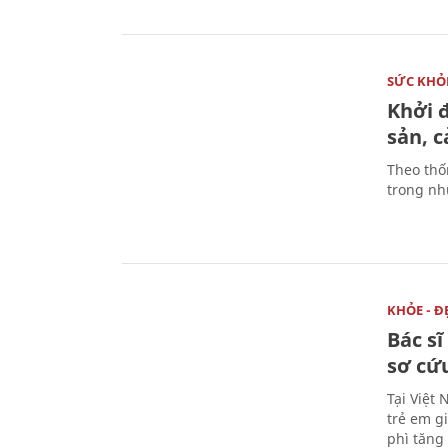
SỨC KHỎ
Khởi 
sản, 
Theo thố
trong nhữ
KHỎE - Đ
Bác s
sơ cứu
Tại Việt 
trẻ em g
phì tăng 