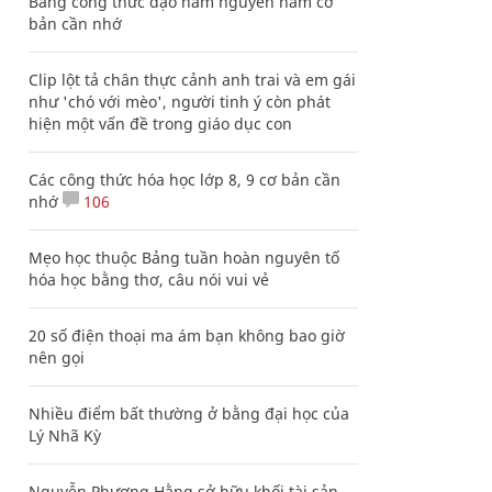
Bảng công thức đạo hàm nguyên hàm cơ
bản cần nhớ
Clip lột tả chân thực cảnh anh trai và em gái
như 'chó với mèo', người tinh ý còn phát
hiện một vấn đề trong giáo dục con
Các công thức hóa học lớp 8, 9 cơ bản cần
nhớ
106
Mẹo học thuộc Bảng tuần hoàn nguyên tố
hóa học bằng thơ, câu nói vui vẻ
20 số điện thoại ma ám bạn không bao giờ
nên gọi
Nhiều điểm bất thường ở bằng đại học của
Lý Nhã Kỳ
Nguyễn Phương Hằng sở hữu khối tài sản