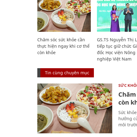
Chăm sóc sức khỏe cần
GS.TS Nguyễn Thị 
thực hiện ngay khi cơ thể
tiếp tục giữ chức 
còn khỏe
đốc Học viện Nông
nghiệp Việt Nam
Tin cùng chuyên mục
SỨC KHỎ
Chăm 
còn k
Sức khỏe
hưởng củ
môi trườ