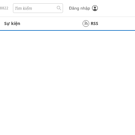
18822
Đăng nhập
Sự kiện
RSS