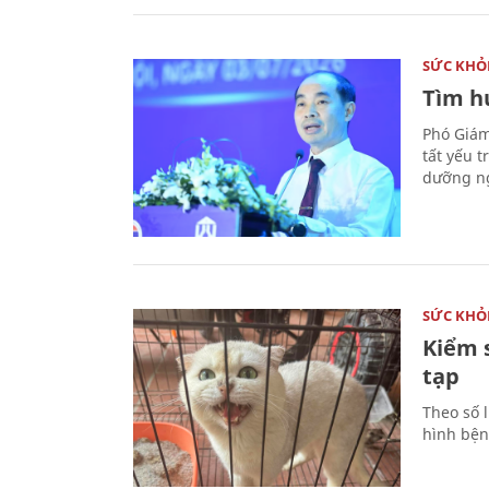
SỨC KHỎ
Tìm hư
Phó Giám
tất yếu 
dưỡng ng
SỨC KHỎ
Kiểm 
tạp
Theo số l
hình bện