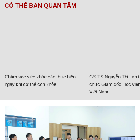
CÓ THỂ BẠN QUAN TÂM
Chăm sóc sức khỏe cần thực hiện
GS.TS Nguyễn Thị Lan ti
ngay khi cơ thể còn khỏe
chức Giám đốc Học viện
Việt Nam