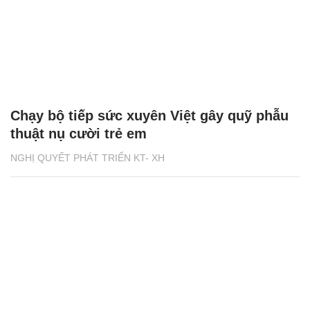
Chạy bộ tiếp sức xuyên Việt gây quỹ phẫu
thuật nụ cười trẻ em
NGHỊ QUYẾT PHÁT TRIỂN KT- XH