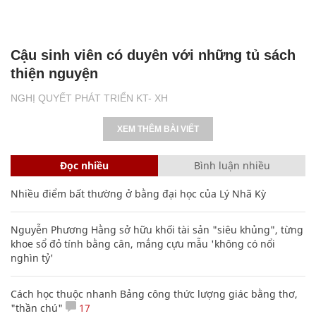
Cậu sinh viên có duyên với những tủ sách
thiện nguyện
NGHỊ QUYẾT PHÁT TRIỂN KT- XH
XEM THÊM BÀI VIẾT
Đọc nhiều
Bình luận nhiều
Nhiều điểm bất thường ở bằng đại học của Lý Nhã Kỳ
Nguyễn Phương Hằng sở hữu khối tài sản "siêu khủng", từng
khoe sổ đỏ tính bằng cân, mắng cựu mẫu 'không có nổi
nghìn tỷ'
Cách học thuộc nhanh Bảng công thức lượng giác bằng thơ,
"thần chú"
17