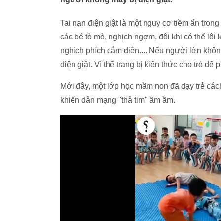
Tai nạn điện giật là một nguy cơ tiềm ẩn trong
các bé tò mò, nghịch ngợm, đôi khi có thể lôi
nghịch phích cắm điện.... Nếu người lớn không 
điện giật. Vì thế trang bị kiến thức cho trẻ để p
Mới đây, một lớp học mầm non đã dạy trẻ cách 
khiến dân mạng "thả tim" ầm ầm.