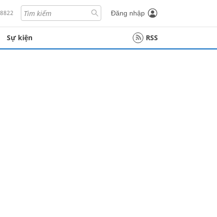
18822
Đăng nhập
Sự kiện
RSS