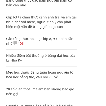
Bảng công thức đạo hàm nguyên hàm cơ
bản cần nhớ
Clip lột tả chân thực cảnh anh trai và em gái
như 'chó với mèo', người tinh ý còn phát
hiện một vấn đề trong giáo dục con
Các công thức hóa học lớp 8, 9 cơ bản cần
nhớ
106
Nhiều điểm bất thường ở bằng đại học của
Lý Nhã Kỳ
Mẹo học thuộc Bảng tuần hoàn nguyên tố
hóa học bằng thơ, câu nói vui vẻ
20 số điện thoại ma ám bạn không bao giờ
nên gọi
Nguyễn Phương Hằng sở hữu khối tài sản