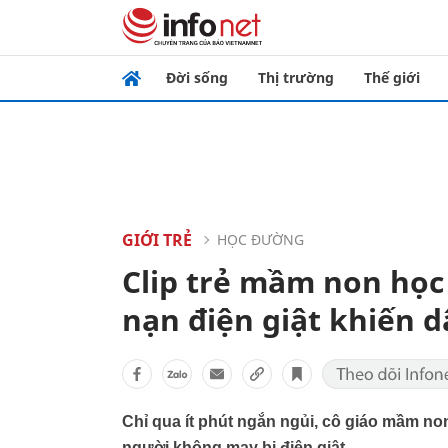
Đời sống
Thị trường
Thế giới
GIỚI TRẺ
HỌC ĐƯỜNG
Clip trẻ mầm non học 
nạn điện giật khiến d
Chỉ qua ít phút ngắn ngủi, cô giáo mầm non
người không may bị điện giật.