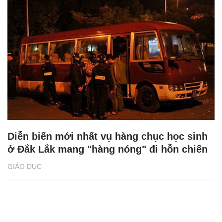
Diễn biến mới nhất vụ hàng chục học sinh
ở Đắk Lắk mang "hàng nóng" đi hỗn chiến
GIÁO DỤC