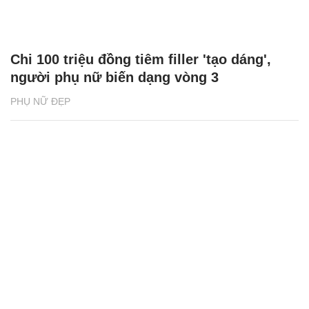
Chi 100 triệu đồng tiêm filler 'tạo dáng',
người phụ nữ biến dạng vòng 3
PHỤ NỮ ĐẸP