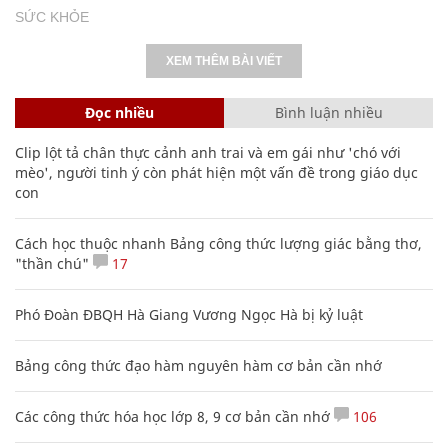
SỨC KHỎE
XEM THÊM BÀI VIẾT
Đọc nhiều
Bình luận nhiều
Clip lột tả chân thực cảnh anh trai và em gái như 'chó với
mèo', người tinh ý còn phát hiện một vấn đề trong giáo dục
con
Cách học thuộc nhanh Bảng công thức lượng giác bằng thơ,
"thần chú"
17
Phó Đoàn ĐBQH Hà Giang Vương Ngọc Hà bị kỷ luật
Bảng công thức đạo hàm nguyên hàm cơ bản cần nhớ
Các công thức hóa học lớp 8, 9 cơ bản cần nhớ
106