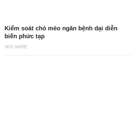
Kiểm soát chó mèo ngăn bệnh dại diễn
biến phức tạp
SỨC KHỎE