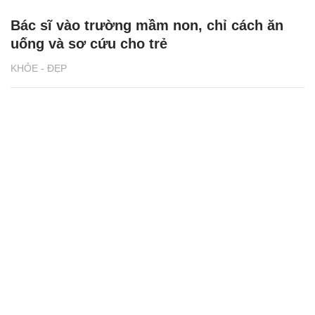
Bác sĩ vào trường mầm non, chỉ cách ăn
uống và sơ cứu cho trẻ
KHỎE - ĐẸP