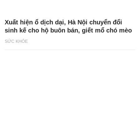
Xuất hiện ổ dịch dại, Hà Nội chuyển đổi
sinh kế cho hộ buôn bán, giết mổ chó mèo
SỨC KHỎE