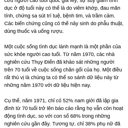
cứu người cao tuổi quốc gia Mỹ, sự suy giảm tình
dục ở độ tuổi này có thể là do viêm khớp, đau mãn
tính, chứng sa sút trí tuệ, bệnh tim, và trầm cảm.
Các biến chứng cũng có thể nảy sinh do phẫu thuật,
dùng thuốc và uống rượu.
Một cuộc sống tình dục lành mạnh là một phần của
sức khỏe người cao tuổi. Từ năm 1970, các nhà
nghiên cứu Thụy Điển đã khảo sát những người
trên 70 tuổi về cuộc sống chăn gối của họ. Một điều
rất thú vị là chúng ta có thể so sánh dữ liệu này từ
những năm 1970 với dữ liệu hiện nay.
Cụ thể, năm 1971, chỉ có 52% nam giới đã lập gia
đình từ 70 tuổi trở lên báo cáo rằng họ vẫn còn hoạt
động tình dục, so với con số 68% trong những
nghiên cứu gần đây. Tương tự, chỉ 38% phụ nữ đã