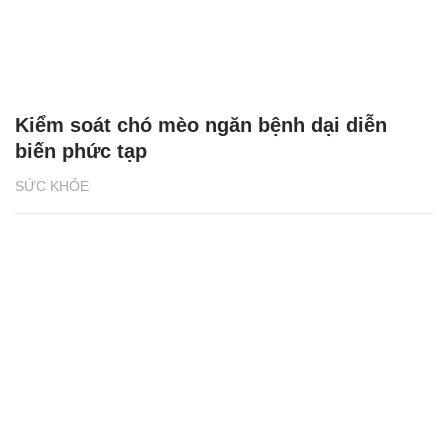
Kiểm soát chó mèo ngăn bệnh dại diễn
biến phức tạp
SỨC KHỎE