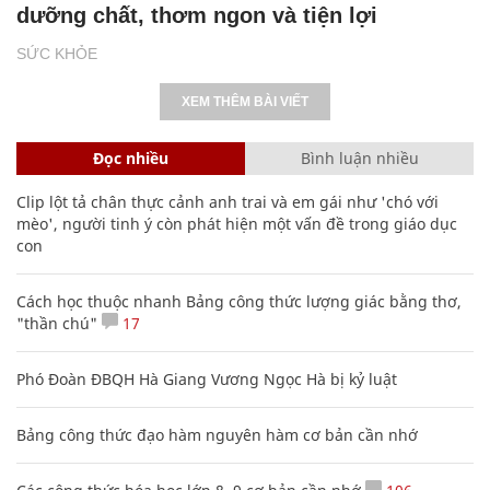
dưỡng chất, thơm ngon và tiện lợi
SỨC KHỎE
XEM THÊM BÀI VIẾT
Đọc nhiều
Bình luận nhiều
Clip lột tả chân thực cảnh anh trai và em gái như 'chó với
mèo', người tinh ý còn phát hiện một vấn đề trong giáo dục
con
Cách học thuộc nhanh Bảng công thức lượng giác bằng thơ,
"thần chú"
17
Phó Đoàn ĐBQH Hà Giang Vương Ngọc Hà bị kỷ luật
Bảng công thức đạo hàm nguyên hàm cơ bản cần nhớ