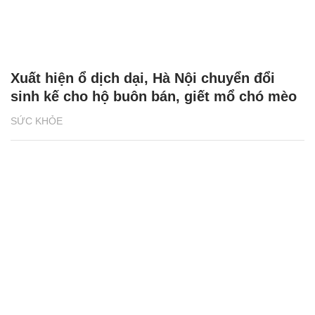
Xuất hiện ổ dịch dại, Hà Nội chuyển đổi
sinh kế cho hộ buôn bán, giết mổ chó mèo
SỨC KHỎE