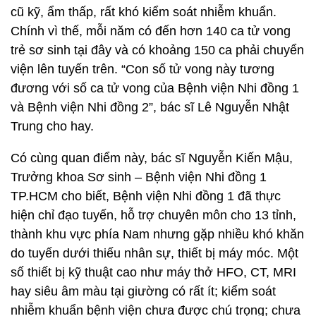
cũ kỹ, ẩm thấp, rất khó kiểm soát nhiễm khuẩn.
Chính vì thế, mỗi năm có đến hơn 140 ca tử vong
trẻ sơ sinh tại đây và có khoảng 150 ca phải chuyển
viện lên tuyến trên. “Con số tử vong này tương
đương với số ca tử vong của Bệnh viện Nhi đồng 1
và Bệnh viện Nhi đồng 2”, bác sĩ Lê Nguyễn Nhật
Trung cho hay.
Có cùng quan điểm này, bác sĩ Nguyễn Kiến Mậu,
Trưởng khoa Sơ sinh – Bệnh viện Nhi đồng 1
TP.HCM cho biết, Bệnh viện Nhi đồng 1 đã thực
hiện chỉ đạo tuyến, hỗ trợ chuyên môn cho 13 tỉnh,
thành khu vực phía Nam nhưng gặp nhiều khó khăn
do tuyến dưới thiếu nhân sự, thiết bị máy móc. Một
số thiết bị kỹ thuật cao như máy thở HFO, CT, MRI
hay siêu âm màu tại giường có rất ít; kiểm soát
nhiễm khuẩn bệnh viện chưa được chú trọng; chưa