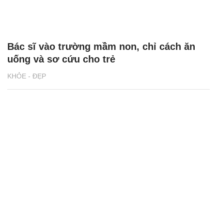
Bác sĩ vào trường mầm non, chỉ cách ăn
uống và sơ cứu cho trẻ
KHỎE - ĐẸP