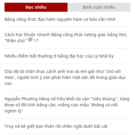
Đọc nhiều
Bình luận nhiều
Bảng công thức đạo hàm nguyên hàm cơ bản cần nhớ
Cách học thuộc nhanh Bảng công thức lượng giác bằng thơ,
"thần chú"
17
Nhiều điểm bất thường ở bằng đại học của Lý Nhã Kỳ
Clip lột tả chân thực cảnh anh trai và em gái như 'chó với
mèo', người tinh ý còn phát hiện một vấn đề trong giáo dục
con
Nguyễn Phương Hằng sở hữu khối tài sản "siêu khủng", từng
khoe sổ đỏ tính bằng cân, mắng cựu mẫu 'không có nổi
nghìn tỷ'
Truy nã kẻ giết bạn thân rồi chôn ngồi dưới bãi cát