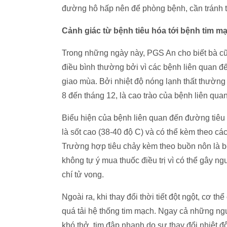
đường hô hấp nên để phòng bệnh, cần tránh 
Cảnh giác từ bệnh tiêu hóa tới bệnh tim m
Trong những ngày này, PGS An cho biết bà c
điều bình thường bởi vì các bệnh liên quan đ
giao mùa. Bởi nhiệt độ nóng lạnh thất thường 
8 đến tháng 12, là cao trào của bệnh liên qua
Biểu hiện của bệnh liên quan đến đường tiêu 
là sốt cao (38-40 độ C) và có thể kèm theo các
Trường hợp tiêu chảy kèm theo buồn nôn là bệ
không tự ý mua thuốc điều trị vì có thể gây 
chí tử vong.
Ngoài ra, khi thay đổi thời tiết đột ngột, cơ th
quá tải hệ thống tim mạch. Ngay cả những 
khó thở, tim đập nhanh do sự thay đổi nhiệt 