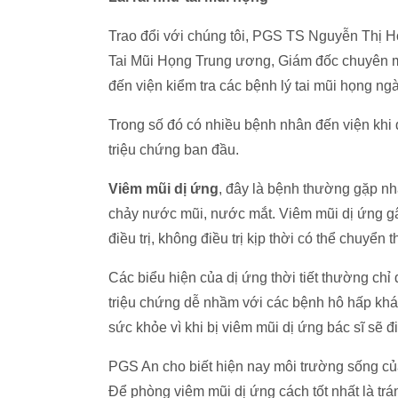
Trao đổi với chúng tôi, PGS TS Nguyễn Thị H
Tai Mũi Họng Trung ương, Giám đốc chuyên môn
đến viện kiểm tra các bệnh lý tai mũi họng ng
Trong số đó có nhiều bệnh nhân đến viện kh
triệu chứng ban đầu.
Viêm mũi dị ứng
, đây là bệnh thường gặp nhất
chảy nước mũi, nước mắt. Viêm mũi dị ứng gâ
điều trị, không điều trị kịp thời có thể chuyển
Các biểu hiện của dị ứng thời tiết thường chỉ 
triệu chứng dễ nhầm với các bệnh hô hấp khá
sức khỏe vì khi bị viêm mũi dị ứng bác sĩ sẽ đ
PGS An cho biết hiện nay môi trường sống của
Để phòng viêm mũi dị ứng cách tốt nhất là tr