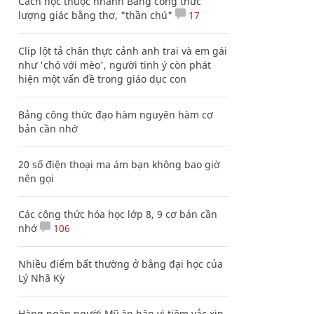
Cách học thuộc nhanh Bảng công thức
lượng giác bằng thơ, "thần chú"
17
Clip lột tả chân thực cảnh anh trai và em gái
như 'chó với mèo', người tinh ý còn phát
hiện một vấn đề trong giáo dục con
Bảng công thức đạo hàm nguyên hàm cơ
bản cần nhớ
20 số điện thoại ma ám bạn không bao giờ
nên gọi
Các công thức hóa học lớp 8, 9 cơ bản cần
nhớ
106
Nhiều điểm bất thường ở bằng đại học của
Lý Nhã Kỳ
Hàng ngàn người Mỹ ân hận vì tiêm vắc xin