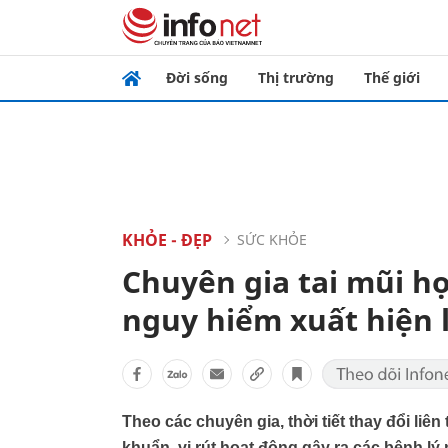
Đời sống
Thị trường
Thế giới
KHỎE - ĐẸP
SỨC KHỎE
Chuyên gia tai mũi 
nguy hiểm xuất hiện 
Theo các chuyên gia, thời tiết thay đổi liên
khuẩn, vi rút hoạt động gây ra các bệnh lý