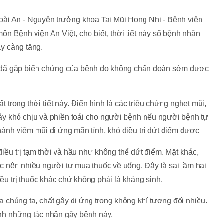
oài An - Nguyên trưởng khoa Tai Mũi Họng Nhi - Bệnh viện
 Bệnh viện An Việt, cho biết, thời tiết này số bệnh nhân
ày càng tăng.
i đã gặp biến chứng của bệnh do không chẩn đoán sớm được
 trong thời tiết này. Điển hình là các triệu chứng nghẹt mũi,
y khó chịu và phiền toái cho người bệnh nếu người bệnh tự
 thành viêm mũi dị ứng mãn tính, khó điều trị dứt điểm được.
điều trị tạm thời và hầu như không thể dứt điểm. Mặt khác,
c nên nhiều người tự mua thuốc về uống. Đây là sai lầm hại
iều trị thuốc khác chứ không phải là kháng sinh.
 chúng ta, chất gây dị ứng trong không khí tương đối nhiều.
ánh những tác nhân gây bệnh này.