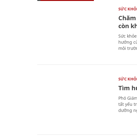
SỨC KHỎ
Chăm 
còn k
Sức khỏe
hưởng củ
môi trườ
SỨC KHỎ
Tìm hư
Phó Giám
tất yếu 
dưỡng ng