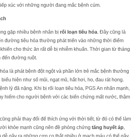
tiếp xúc với những người đang mắc bệnh cúm.
ạch
ũng gặp nhiều bệnh nhân bị
rối loạn tiêu hóa
. Đây cũng là
ến đường tiêu hóa thường phát triển vào những thời điểm
khiến cho thức ăn rất dễ bị nhiễm khuẩn. Thời gian từ tháng
n đến đường ruột.
hóa là phát bệnh đột ngột và phần lớn trẻ mắc bệnh thường
 biểu hiện như sổ mũi, ngạt mũ, hắt hơi, ho, đau rát họng.
nh lý đã nặng. Khi bị rối loạn tiêu hóa, PGS An nhấn mạnh,
nguy hiểm cho người bệnh với các biến chứng mất nước, thậm
ể cũng phải thay đổi để thích ứng với thời tiết, từ đó có thể làm
người khỏe mạnh cũng nên đề phòng chứng
tăng huyết áp
,
độ dễ gây ra những cơn co thắt nhiều ở mạch máu có thể gây