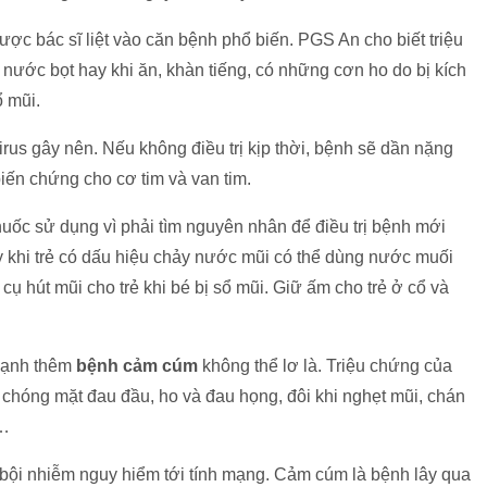
ược bác sĩ liệt vào căn bệnh phổ biến. PGS An cho biết triệu
 nước bọt hay khi ăn, khàn tiếng, có những cơn ho do bị kích
ổ mũi.
us gây nên. Nếu không điều trị kịp thời, bệnh sẽ dần nặng
iến chứng cho cơ tim và van tim.
huốc sử dụng vì phải tìm nguyên nhân để điều trị bệnh mới
ay khi trẻ có dấu hiệu chảy nước mũi có thể dùng nước muối
cụ hút mũi cho trẻ khi bé bị sổ mũi. Giữ ấm cho trẻ ở cổ và
mạnh thêm
bệnh cảm cúm
không thể lơ là. Triệu chứng của
chóng mặt đau đầu, ho và đau họng, đôi khi nghẹt mũi, chán
i…
 bội nhiễm nguy hiểm tới tính mạng. Cảm cúm là bệnh lây qua