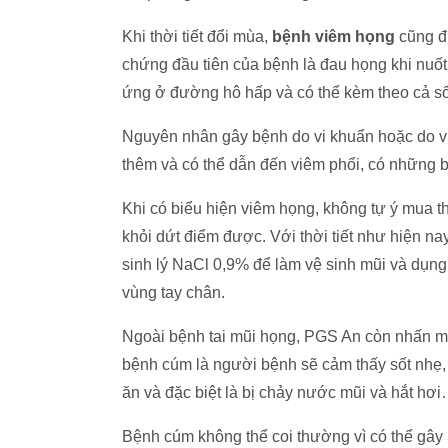
Khi thời tiết đổi mùa,
bệnh viêm họng
cũng đ
chứng đầu tiên của bệnh là đau họng khi nuốt
ứng ở đường hô hấp và có thể kèm theo cả s
Nguyên nhân gây bệnh do vi khuẩn hoặc do vir
thêm và có thể dẫn đến viêm phổi, có những b
Khi có biểu hiện viêm họng, không tự ý mua t
khỏi dứt điểm được. Với thời tiết như hiện n
sinh lý NaCl 0,9% để làm vệ sinh mũi và dụng 
vùng tay chân.
Ngoài bệnh tai mũi họng, PGS An còn nhấn 
bệnh cúm là người bệnh sẽ cảm thấy sốt nhẹ, 
ăn và đặc biệt là bị chảy nước mũi và hắt hơ
Bệnh cúm không thể coi thường vì có thể gây