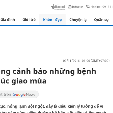
Hotline: 09161
Gia đình
Giới trẻ
Khỏe - đẹp
Chuyện lạ
Quân sự
09/11/2016 06:00 (GMT+07:00)
họng cảnh báo những bệnh
lúc giao mùa
 tục, nóng lạnh đột ngột, đây là điều kiện lý tưởng để vi
 như cảm cúm, viêm đường hô hấp, sốt siêu vi, tim mạch...