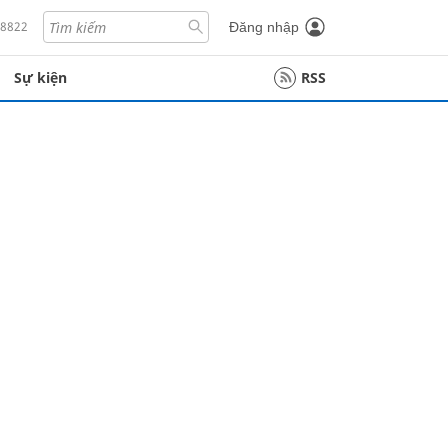
18822
Đăng nhập
Sự kiện
RSS