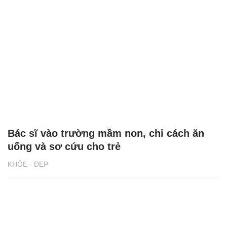
Bác sĩ vào trường mầm non, chỉ cách ăn
uống và sơ cứu cho trẻ
KHỎE - ĐẸP