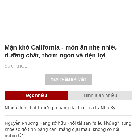
Mận khô California - món ăn nhẹ nhiều
dưỡng chất, thơm ngon và tiện lợi
SỨC KHỎE
XEM THÊM BÀI VIẾT
Đọc nhiều
Bình luận nhiều
Nhiều điểm bất thường ở bằng đại học của Lý Nhã Kỳ
Nguyễn Phương Hằng sở hữu khối tài sản "siêu khủng", từng
khoe sổ đỏ tính bằng cân, mắng cựu mẫu 'không có nổi
nghìn tỷ'