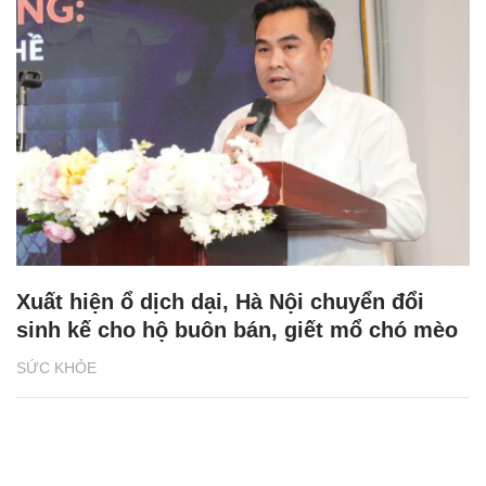
Xuất hiện ổ dịch dại, Hà Nội chuyển đổi
sinh kế cho hộ buôn bán, giết mổ chó mèo
SỨC KHỎE