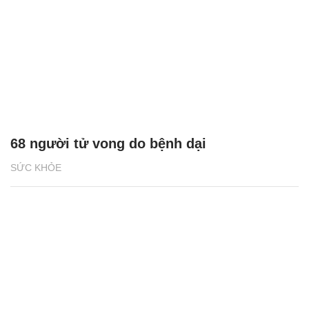
68 người tử vong do bệnh dại
SỨC KHỎE