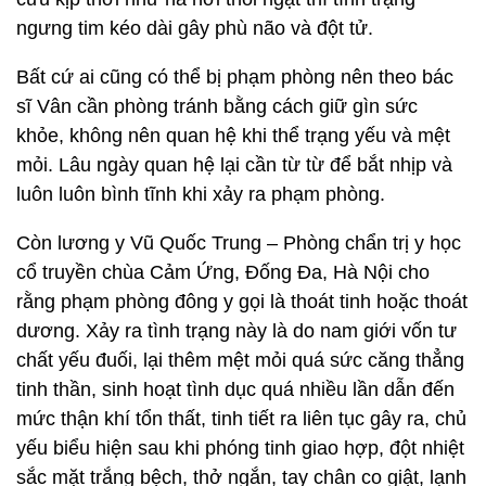
ngưng tim kéo dài gây phù não và đột tử.
Bất cứ ai cũng có thể bị phạm phòng nên theo bác
sĩ Vân cần phòng tránh bằng cách giữ gìn sức
khỏe, không nên quan hệ khi thể trạng yếu và mệt
mỏi. Lâu ngày quan hệ lại cần từ từ để bắt nhịp và
luôn luôn bình tĩnh khi xảy ra phạm phòng.
Còn lương y Vũ Quốc Trung – Phòng chẩn trị y học
cổ truyền chùa Cảm Ứng, Đống Đa, Hà Nội cho
rằng phạm phòng đông y gọi là thoát tinh hoặc thoát
dương. Xảy ra tình trạng này là do nam giới vốn tư
chất yếu đuối, lại thêm mệt mỏi quá sức căng thẳng
tinh thần, sinh hoạt tình dục quá nhiều lần dẫn đến
mức thận khí tổn thất, tinh tiết ra liên tục gây ra, chủ
yếu biểu hiện sau khi phóng tinh giao hợp, đột nhiệt
sắc mặt trắng bệch, thở ngắn, tay chân co giật, lạnh