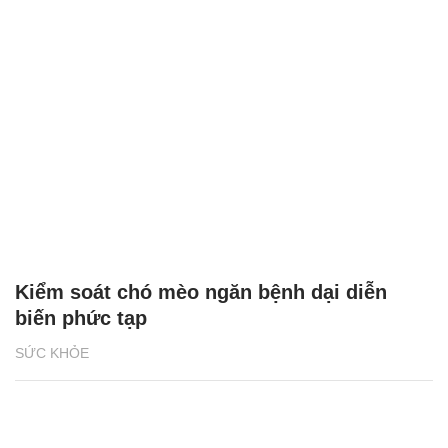
Kiểm soát chó mèo ngăn bệnh dại diễn
biến phức tạp
SỨC KHỎE