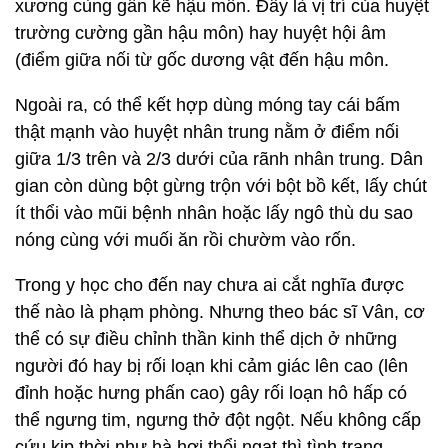
xương cùng gần kẽ hậu môn. Đây là vị trí của huyệt
trường cường gần hậu môn) hay huyệt hội âm
(điểm giữa nối từ gốc dương vật đến hậu môn.
Ngoài ra, có thể kết hợp dùng móng tay cái bấm
thật mạnh vào huyệt nhân trung nằm ở điểm nối
giữa 1/3 trên và 2/3 dưới của rãnh nhân trung. Dân
gian còn dùng bột gừng trộn với bột bồ kết, lấy chút
ít thổi vào mũi bệnh nhân hoặc lấy ngô thù du sao
nóng cùng với muối ăn rồi chườm vào rốn.
Trong y học cho đến nay chưa ai cắt nghĩa được
thế nào là phạm phòng. Nhưng theo bác sĩ Vân, cơ
thể có sự điều chỉnh thần kinh thể dịch ở những
người đó hay bị rối loạn khi cảm giác lên cao (lên
đỉnh hoặc hưng phấn cao) gây rối loạn hô hấp có
thể ngưng tim, ngưng thở đột ngột. Nếu không cấp
cứu kịp thời như hà hơi thổi ngạt thì tình trạng