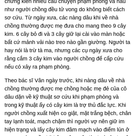
chứng kiến nhiều câu chuyện phạm phòng và hầu
như người chồng đều tử vong do không biết cách
sơ cứu. Từ ngày xưa, các nàng dâu khi về nhà
chồng thường được mẹ đưa cho mang theo 9 cây
kim. 6 cây bỏ đi và 3 cây giữ lại cài vào màn hoặc
bất cứ mảnh vải nào treo nào gần giường. Người ta
hay nói là trừ tà ma, nhưng các cụ ngày xưa cho
rằng cắm 3 cây kim vào người chồng để cấp cứu
nếu có xảy ra phạm phòng.
Theo bác sĩ Vân ngày trước, khi nàng dâu về nhà
chồng thường được mẹ chồng hoặc mẹ đẻ của cô
dâu dặn về kỹ thuật sơ cứu khi phạm phòng và
trong kỹ thuật ấy có cây kim là trợ thủ đắc lực. Khi
người chồng xuất hiện co giật, mặt trắng bệch, chân
tay lạnh toát, mạch chậm thì người vợ nên giữ im
hiện trạng và lấy cây kim đâm mạch vào điểm lún ở