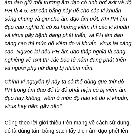
âm đạo giữ môi trường âm đạo có tính hơi axit và độ
PH là 4,5. Sự cân bằng này để cho các vi khuẩn
sống chung và giữ cho âm đạo ẩm ướt. Khi PH âm
đạo cao nghĩa là có xu hướng kiềm thì các vi khuẩn
và virus gây bệnh đang phát triển, và PH âm đạo
càng cao thì mức độ viêm do vi khuẩn, virus lại càng
cao. Ngược lại nếu PH âm đạo thấp nghĩa là càng
nghiêng về axit thì các bào tử nấm đang phát triển
và người phụ nữ đang bị nhiễm nấm.
Chính vì nguyên lý này ta có thể dùng que thử độ
PH trong âm đạo để từ đó phát hiện có bị viêm âm
đạo hay k
hông, viêm ở mức độ nào và do vi khuẩn,
virus hay nấm gây nên".
Cũng theo lời giới thiệu trên mạng về cách sử dụng,
đó là dùng tăm bông sạch lấy dịch âm đạo phết lên