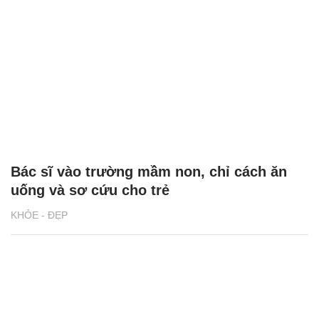
Bác sĩ vào trường mầm non, chỉ cách ăn
uống và sơ cứu cho trẻ
KHỎE - ĐẸP