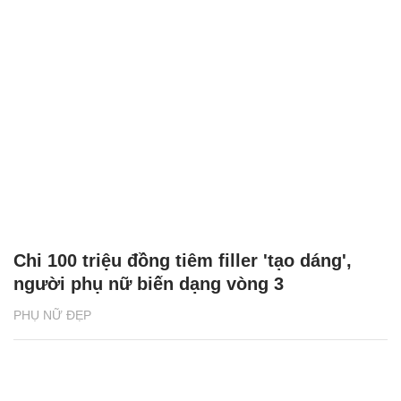
Chi 100 triệu đồng tiêm filler 'tạo dáng',
người phụ nữ biến dạng vòng 3
PHỤ NỮ ĐẸP