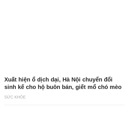
Xuất hiện ổ dịch dại, Hà Nội chuyển đổi
sinh kế cho hộ buôn bán, giết mổ chó mèo
SỨC KHỎE